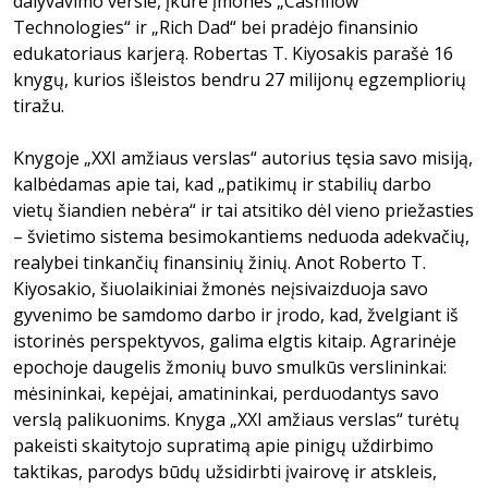
dalyvavimo versle, įkūrė įmones „Cashflow
Technologies“ ir „Rich Dad“ bei pradėjo finansinio
edukatoriaus karjerą. Robertas T. Kiyosakis parašė 16
knygų, kurios išleistos bendru 27 milijonų egzempliorių
tiražu.
Knygoje „XXI amžiaus verslas“ autorius tęsia savo misiją,
kalbėdamas apie tai, kad „patikimų ir stabilių darbo
vietų šiandien nebėra“ ir tai atsitiko dėl vieno priežasties
– švietimo sistema besimokantiems neduoda adekvačių,
realybei tinkančių finansinių žinių. Anot Roberto T.
Kiyosakio, šiuolaikiniai žmonės neįsivaizduoja savo
gyvenimo be samdomo darbo ir įrodo, kad, žvelgiant iš
istorinės perspektyvos, galima elgtis kitaip. Agrarinėje
epochoje daugelis žmonių buvo smulkūs verslininkai:
mėsininkai, kepėjai, amatininkai, perduodantys savo
verslą palikuonims. Knyga „XXI amžiaus verslas“ turėtų
pakeisti skaitytojo supratimą apie pinigų uždirbimo
taktikas, parodys būdų užsidirbti įvairovę ir atskleis,