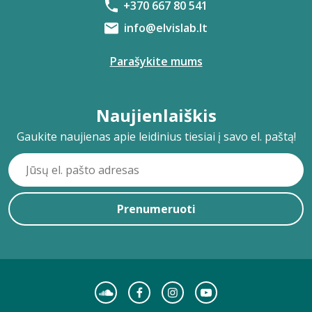
+370 667 80 541
info@elvislab.lt
Parašykite mums
Naujienlaiškis
Gaukite naujienas apie leidinius tiesiai į savo el. paštą!
Prenumeruoti