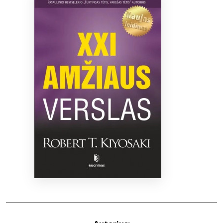
Bibliotekoms
D.U.K.
+370 667 80 541
info@elvislab.lt