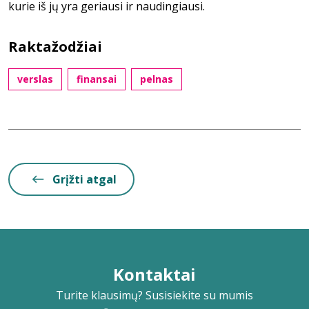
kurie iš jų yra geriausi ir naudingiausi.
Raktažodžiai
verslas
finansai
pelnas
Grįžti atgal
Kontaktai
Turite klausimų? Susisiekite su mumis