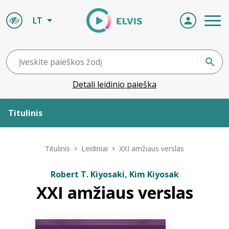
LT
Detali leidinio paieška
Titulinis
Apie ELVIS
Titulinis
Leidiniai
XXI amžiaus verslas
Leidiniai
Robert T. Kiyosaki, Kim Kiyosak
XXI amžiaus verslas
ELVIS atvyksta
Naujienos