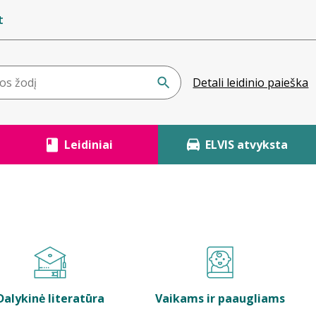
t
Detali leidinio paieška
Leidiniai
ELVIS atvyksta
Dalykinė literatūra
Vaikams ir paaugliams