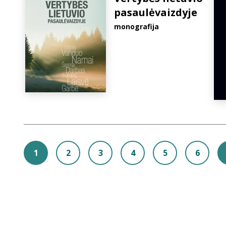
pasaulėvaizdyje
monografija
1
2
3
4
5
6