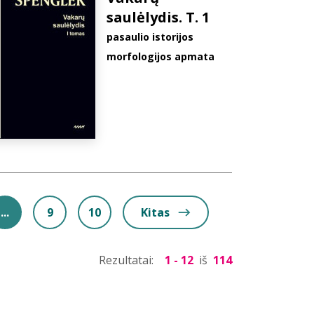
saulėlydis. T. 1
pasaulio istorijos
morfologijos apmata
...
9
10
Kitas
Rezultatai:
1 - 12
iš
114