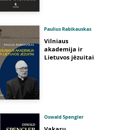
Paulius Rabikauskas
Vilniaus
akademija ir
Lietuvos jėzuitai
Oswald Spengler
Vakarų