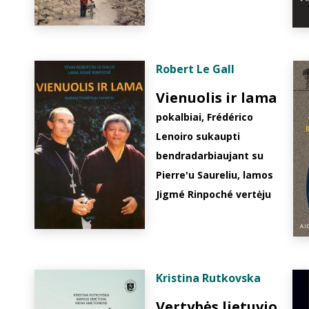
Robert Le Gall
Vienuolis ir lama
pokalbiai, Frédérico
Lenoiro sukaupti
bendradarbiaujant su
Pierre'u Saureliu, lamos
Jigmé Rinpoché vertėju
Kristina Rutkovska
Vertybės lietuvio