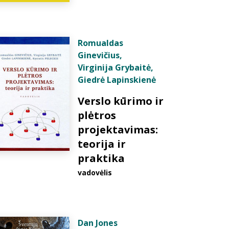
Romualdas
Ginevičius
,
Virginija Grybaitė
,
Giedrė Lapinskienė
Verslo kūrimo ir
plėtros
projektavimas:
teorija ir
praktika
vadovėlis
Dan Jones