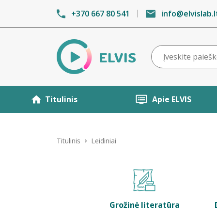
+370 667 80 541
info@elvislab.l
Titulinis
Apie ELVIS
Titulinis
Leidiniai
Grožinė literatūra