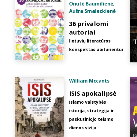
Onutė Baumilienė
,
Aušra Smaleckienė
36 privalomi
autoriai
lietuvių literatūros
konspektas abiturientui
William Mccants
ISIS apokalipsė
Islamo valstybės
istorija, strategija ir
paskutiniojo teismo
dienos vizija