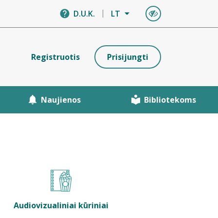
D.U.K.
LT
Registruotis
Prisijungti
Naujienos
Bibliotekoms
Audiovizualiniai kūriniai