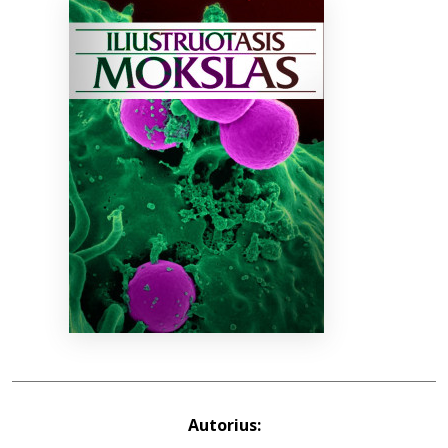
Bibliotekoms
D.U.K.
+370 667 80 541
info@elvislab.lt
Autorius: