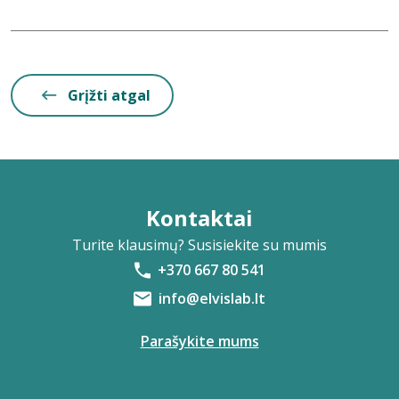
Grįžti atgal
Kontaktai
Turite klausimų? Susisiekite su mumis
+370 667 80 541
info@elvislab.lt
Parašykite mums