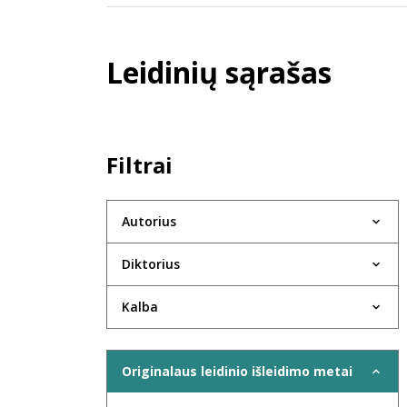
Leidinių sąrašas
Filtrai
Autorius
Diktorius
Kalba
Originalaus leidinio išleidimo metai