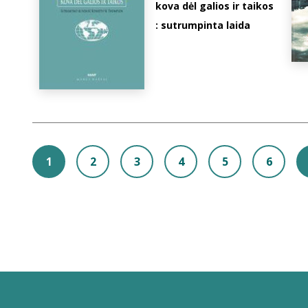
kova dėl galios ir taikos
: sutrumpinta laida
1
2
3
4
5
6