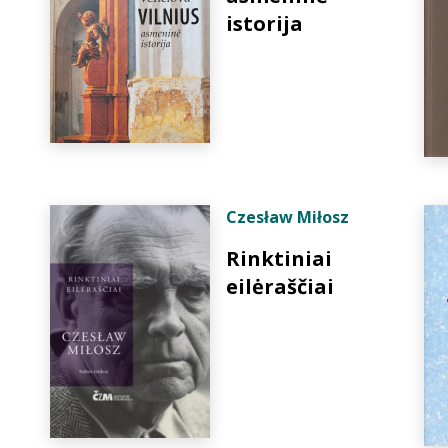
istorija
Czesław Miłosz
Rinktiniai
eilėraščiai