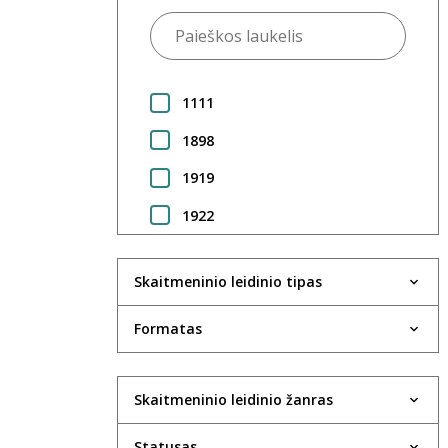
1111
1898
1919
1922
1923
Skaitmeninio leidinio tipas
1924
1925
Formatas
1930
Skaitmeninio leidinio žanras
1931
1933
Statusas