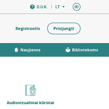
D.U.K.
LT
Registruotis
Prisijungti
Naujienos
Bibliotekoms
Audiovizualiniai kūriniai