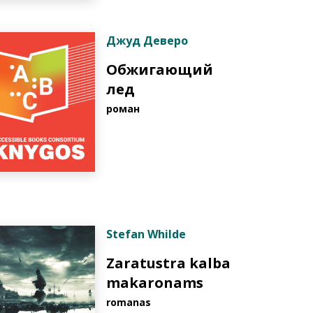
Джуд Деверо
Обжигающий
лед
роман
Stefan Whilde
Zaratustra kalba
makaronams
romanas