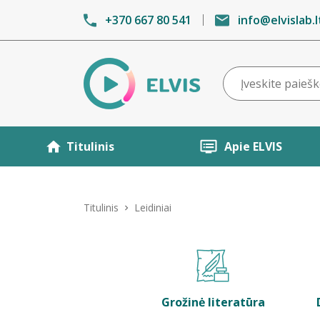
+370 667 80 541
info@elvislab.l
Titulinis
Apie ELVIS
Titulinis
Leidiniai
Grožinė literatūra