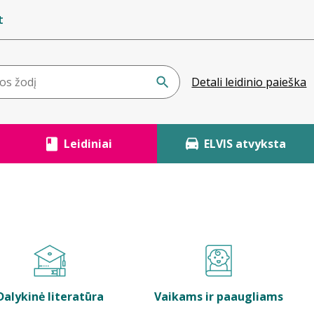
t
Detali leidinio paieška
Leidiniai
ELVIS atvyksta
Dalykinė literatūra
Vaikams ir paaugliams