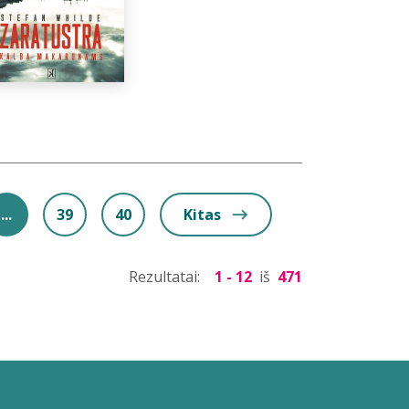
...
39
40
Kitas
Rezultatai:
1 - 12
iš
471