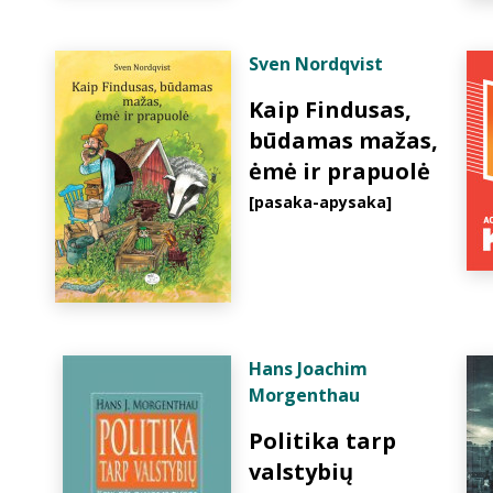
Sven Nordqvist
Kaip Findusas,
būdamas mažas,
ėmė ir prapuolė
[pasaka-apysaka]
Hans Joachim
Morgenthau
Politika tarp
valstybių