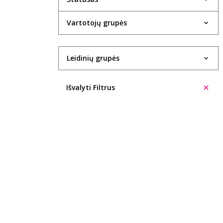
1934
Vartotojų grupės
1935
1936
Leidinių grupės
1937
Išvalyti Filtrus
1938
1940
1943
1947
1948
1949
1950
1951