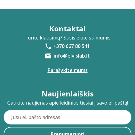
Kontaktai
Turite klausimų? Susisiekite su mumis
+370 667 80 541
info@elvislab.lt
Parašykite mums
Naujienlaiškis
Gaukite naujienas apie leidinius tiesiai į savo el. paštą!
Prenumeruoti