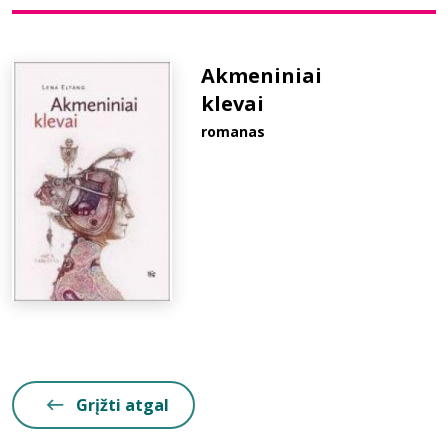
Bibliotekoms
Akmeniniai
klevai
D.U.K.
romanas
+370 667 80 541
info@elvislab.lt
Grįžti atgal