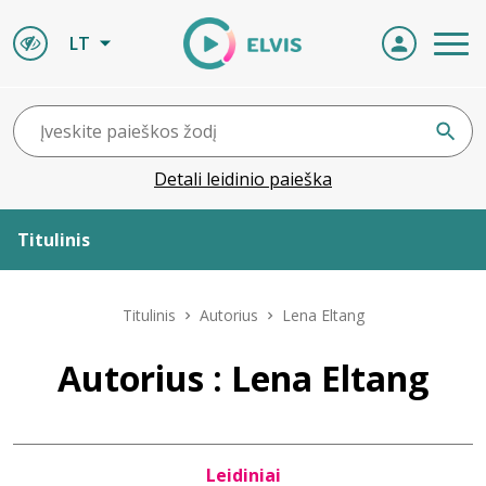
LT
Detali leidinio paieška
Titulinis
Apie ELVIS
Titulinis
Autorius
Lena Eltang
Leidiniai
Autorius : Lena Eltang
ELVIS atvyksta
Leidiniai
Naujienos