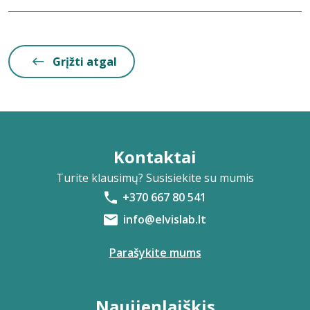
Grįžti atgal
Kontaktai
Turite klausimų? Susisiekite su mumis
+370 667 80 541
info@elvislab.lt
Parašykite mums
Naujienlaiškis