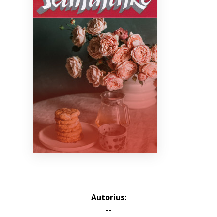
Bibliotekoms
D.U.K.
+370 667 80 541
info@elvislab.lt
Autorius:
--