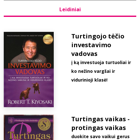
Leidiniai
Bibliotekoms
D.U.K.
Turtingojo tėčio
investavimo
vadovas
+370 667 80 541
į ką investuoja turtuoliai ir
info@elvislab.lt
ko nežino vargšai ir
vidurinioji klasė!
Turtingas vaikas -
protingas vaikas
duokite savo vaikui gerus