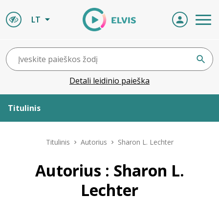
LT
Detali leidinio paieška
Titulinis
Apie ELVIS
Titulinis
Autorius
Sharon L. Lechter
Leidiniai
Autorius : Sharon L.
Lechter
ELVIS atvyksta
Naujienos