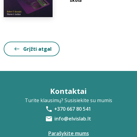
skola
Grįžti atgal
Kontaktai
Turite klausimų? Susisiekite su mumis
+370 667 80 541
info@elvislab.lt
Parašykite mums