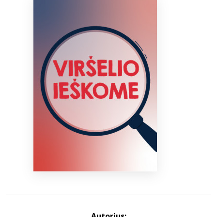
Bibliotekoms
D.U.K.
+370 667 80 541
info@elvislab.lt
Autorius: