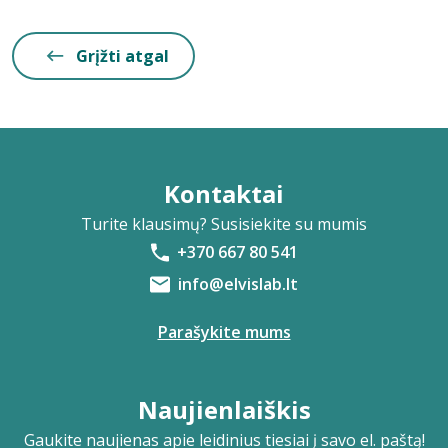
Grįžti atgal
Kontaktai
Turite klausimų? Susisiekite su mumis
+370 667 80 541
info@elvislab.lt
Parašykite mums
Naujienlaiškis
Gaukite naujienas apie leidinius tiesiai į savo el. paštą!