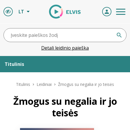
LT
Detali leidinio paieška
Titulinis
Apie ELVIS
Titulinis
Leidiniai
Žmogus su negalia ir jo teisės
Leidiniai
Žmogus su negalia ir jo
teisės
ELVIS atvyksta
Naujienos