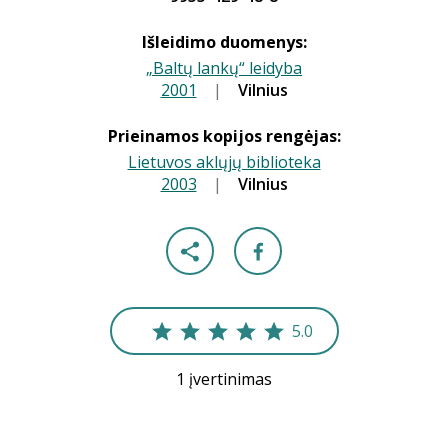
Išleidimo duomenys:
„Baltų lankų“ leidyba
2001
|
|
Vilnius
Prieinamos kopijos rengėjas:
Lietuvos aklųjų biblioteka
2003
|
|
Vilnius
5.0
1 įvertinimas