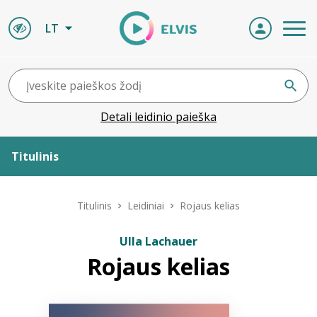
LT
Detali leidinio paieška
Titulinis
Apie ELVIS
Titulinis
Leidiniai
Rojaus kelias
Leidiniai
Ulla Lachauer
Rojaus kelias
ELVIS atvyksta
Naujienos