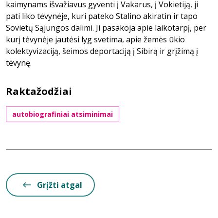
kaimynams išvažiavus gyventi į Vakarus, į Vokietiją, ji
pati liko tėvynėje, kuri pateko Stalino akiratin ir tapo
Sovietų Sąjungos dalimi. Ji pasakoja apie laikotarpį, per
kurį tėvynėje jautėsi lyg svetima, apie žemės ūkio
kolektyvizaciją, šeimos deportaciją į Sibirą ir grįžimą į
tėvynę.
Raktažodžiai
autobiografiniai atsiminimai
Grįžti atgal