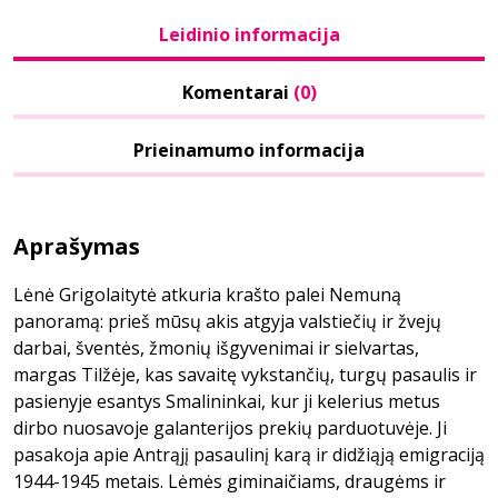
Leidinio informacija
Komentarai
(0)
Prieinamumo informacija
Aprašymas
Lėnė Grigolaitytė atkuria krašto palei Nemuną
panoramą: prieš mūsų akis atgyja valstiečių ir žvejų
darbai, šventės, žmonių išgyvenimai ir sielvartas,
margas Tilžėje, kas savaitę vykstančių, turgų pasaulis ir
pasienyje esantys Smalininkai, kur ji kelerius metus
dirbo nuosavoje galanterijos prekių parduotuvėje. Ji
pasakoja apie Antrąjį pasaulinį karą ir didžiąją emigraciją
1944-1945 metais. Lėmės giminaičiams, draugėms ir