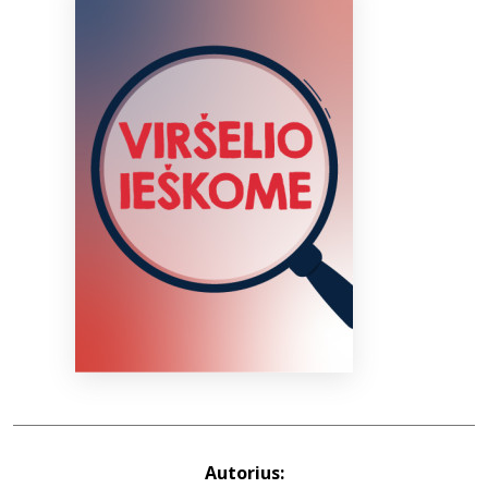
Bibliotekoms
D.U.K.
+370 667 80 541
info@elvislab.lt
Autorius: