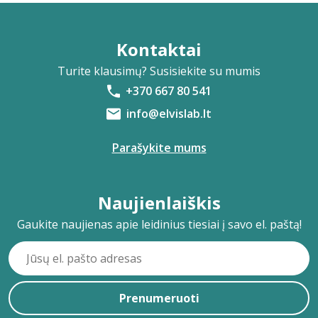
Kontaktai
Turite klausimų? Susisiekite su mumis
+370 667 80 541
info@elvislab.lt
Parašykite mums
Naujienlaiškis
Gaukite naujienas apie leidinius tiesiai į savo el. paštą!
Prenumeruoti