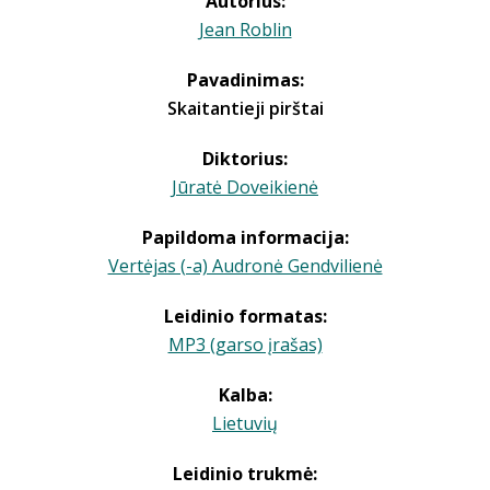
Autorius:
Jean Roblin
Pavadinimas:
Skaitantieji pirštai
Diktorius:
Jūratė Doveikienė
Papildoma informacija:
Vertėjas (-a) Audronė Gendvilienė
Leidinio formatas:
MP3 (garso įrašas)
Kalba:
Lietuvių
Leidinio trukmė: