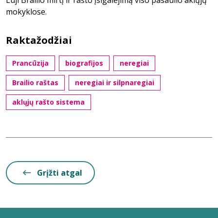
Luji Brailio mirtį ir rašto įsigalėjimą viso pasaulio aklųjų
mokyklose.
Raktažodžiai
Prancūzija
biografijos
neregiai
Brailio raštas
neregiai ir silpnaregiai
aklųjų rašto sistema
Grįžti atgal