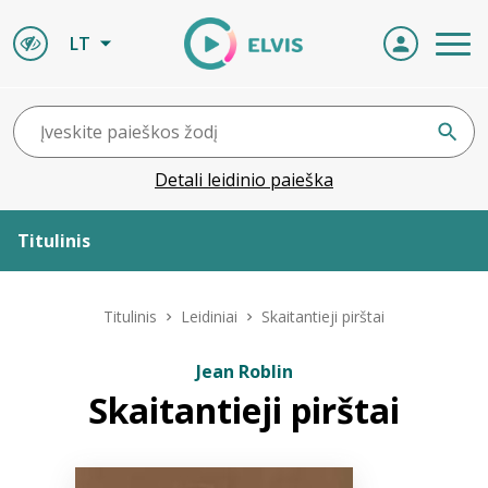
LT
Detali leidinio paieška
Titulinis
Apie ELVIS
Titulinis
Leidiniai
Skaitantieji pirštai
Leidiniai
Jean Roblin
Skaitantieji pirštai
ELVIS atvyksta
Naujienos