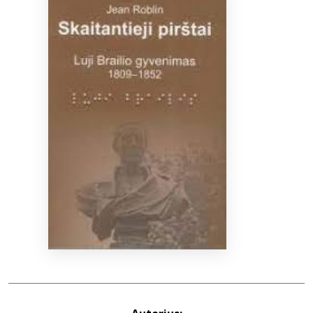
Bibliotekoms
D.U.K.
+370 667 80 541
info@elvislab.lt