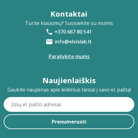
Kontaktai
Turite klausimų? Susisiekite su mumis
+370 667 80 541
info@elvislab.lt
Parašykite mums
Naujienlaiškis
Gaukite naujienas apie leidinius tiesiai į savo el. paštą!
Prenumeruoti