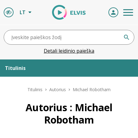
LT
Detali leidinio paieška
Titulinis
Apie ELVIS
Titulinis
Autorius
Michael Robotham
Leidiniai
Autorius : Michael
Robotham
ELVIS atvyksta
Naujienos