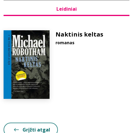
Leidiniai
Bibliotekoms
D.U.K.
Naktinis keltas
romanas
+370 667 80 541
info@elvislab.lt
Grįžti atgal