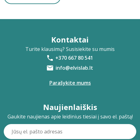
Kontaktai
Turite klausimų? Susisiekite su mumis
+370 667 80 541
info@elvislab.lt
Parašykite mums
Naujienlaiškis
Gaukite naujienas apie leidinius tiesiai į savo el. paštą!