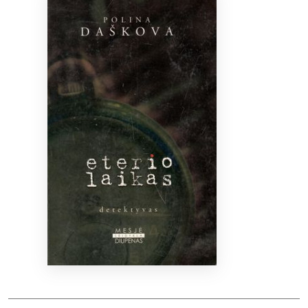
Bibliotekoms
D.U.K.
+370 667 80 541
info@elvislab.lt