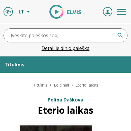
LT
Detali leidinio paieška
Titulinis
Apie ELVIS
Titulinis
Leidiniai
Eterio laikas
Leidiniai
Polina Daškova
Eterio laikas
ELVIS atvyksta
Naujienos