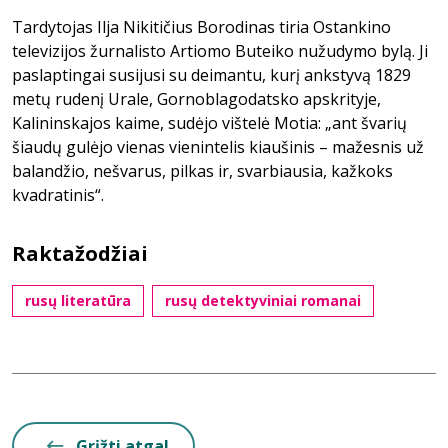
Tardytojas Ilja Nikitičius Borodinas tiria Ostankino
televizijos žurnalisto Artiomo Buteiko nužudymo bylą. Ji
paslaptingai susijusi su deimantu, kurį ankstyvą 1829
metų rudenį Urale, Gornoblagodatsko apskrityje,
Kalininskajos kaime, sudėjo vištelė Motia: „ant švarių
šiaudų gulėjo vienas vienintelis kiaušinis – mažesnis už
balandžio, nešvarus, pilkas ir, svarbiausia, kažkoks
kvadratinis“.
Raktažodžiai
rusų literatūra
rusų detektyviniai romanai
Grįžti atgal