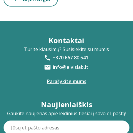
Kontaktai
Turite klausimų? Susisiekite su mumis
+370 667 80 541
info@elvislab.lt
Parašykite mums
Naujienlaiškis
Gaukite naujienas apie leidinius tiesiai į savo el. paštą!