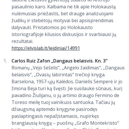
pasaulinio karo. Kalbama ne tik apie Holokaustą
nulėmusias priežastis, bet drauge analizuojami
žudikų ir stebėtojų motyvai bei apsisprendimas
dalyvauti. Pristatomos po Holokausto
istoriografijoje kilusios diskusijos ir svarbiausi jų
rezultatai.
https://elvislab.lt/leidiniai/14991
Carlos Ruiz Zafon „Dangaus belaisvis. Kn. 3“
Romanų „Vėjo šešėlis“, „Angelo žaidimas“, „Dangaus
belaisvis“, „Dvasių labirintas“ trečioji knyga.
Barselona, 1957-ųjų Kalėdos. Danielis Semperė ir jo
žmona Bėja turi ką švęsti. Jie susilaukė sūnaus, kurį
pavadino Žiulijanu, o jų artimo draugo Fermino de
Toreso meilę tuoj vainikuos santuoka. Tačiau jų
džiaugsmą aptemdo knygyne pasirodęs
paslaptingasis nepažįstamasis, nupirkęs
brangiausią knygą – puošnų „Grafo Montekristo"