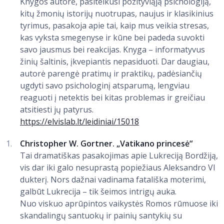
Knygos autorė, pasitelkusi pozityviąją psichologiją,
kitų žmonių istorijų nuotrupas, naujus ir klasikinius
tyrimus, pasakoja apie tai, kaip mus veikia stresas,
kas vyksta smegenyse ir kūne bei padeda suvokti
savo jausmus bei reakcijas. Knyga – informatyvus
žinių šaltinis, įkvepiantis nepasiduoti. Dar daugiau,
autorė parengė pratimų ir praktikų, padėsiančių
ugdyti savo psichologinį atsparumą, lengviau
reaguoti į netektis bei kitas problemas ir greičiau
atsitiesti jų patyrus.
https://elvislab.lt/leidiniai/15018
Christopher W. Gortner. „Vatikano princesė“
Tai dramatiškas pasakojimas apie Lukreciją Bordžiją,
vis dar iki galo nesuprastą popiežiaus Aleksandro VI
dukterį. Nors dažnai vadinama fatališka moterimi,
galbūt Lukrecija – tik šeimos intrigų auka.
Nuo viskuo aprūpintos vaikystės Romos rūmuose iki
skandalingų santuokų ir painių santykių su