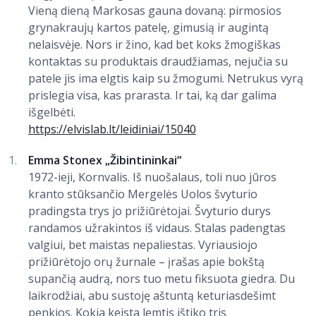
Vieną dieną Markosas gauna dovaną: pirmosios
grynakraujų kartos patelę, gimusią ir augintą
nelaisvėje. Nors ir žino, kad bet koks žmogiškas
kontaktas su produktais draudžiamas, nejučia su
patele jis ima elgtis kaip su žmogumi. Netrukus vyrą
prislegia visa, kas prarasta. Ir tai, ką dar galima
išgelbėti.
https://elvislab.lt/leidiniai/15040
Emma Stonex „Žibintininkai“
1972-ieji, Kornvalis. Iš nuošalaus, toli nuo jūros
kranto stūksančio Mergelės Uolos švyturio
pradingsta trys jo prižiūrėtojai. Švyturio durys
randamos užrakintos iš vidaus. Stalas padengtas
valgiui, bet maistas nepaliestas. Vyriausiojo
prižiūrėtojo orų žurnale – įrašas apie bokštą
supančią audrą, nors tuo metu fiksuota giedra. Du
laikrodžiai, abu sustoję aštuntą keturiasdešimt
penkios. Kokia keista lemtis ištiko tris