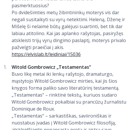
pasmerktuosius?
Po dvidešimties metų žibintininkų moterys vis dar
negali susitaikyti su vyrų netektimi. Heleną, Dženę ir
Mišelę ši nelaimė būtų galėjusi suartinti, bet tik dar
labiau atitolino. Kai jas aplanko rašytojas, pasiryžęs
atskleisti trijų vyrų dingimo paslaptį, moterys privalo
pažvelgti praeičiai į akis.
https://elvislab.lt/leidiniai/15036
Witold Gombrowicz „Testamentas“
Buvo likę metai iki lenkų rašytojo, dramaturgo,
mąstytojo Witold Gombrowicz mirties, kai jis šios
knygos forma paliko savo literatūrinį testamentą.
„Testamentas“ – rinktinė tekstų, kuriuos sudaro
Witold Gombrowicz pokalbiai su prancūzų žurnalistu
Dominique de Roux.
„Testamentas“ – sarkastiškas, saviironiškas ir
nuostabus įvadas į Witold Gombrowicz filosofiją,
atskleidžiantis nepaprastą protą ir aistrą savo