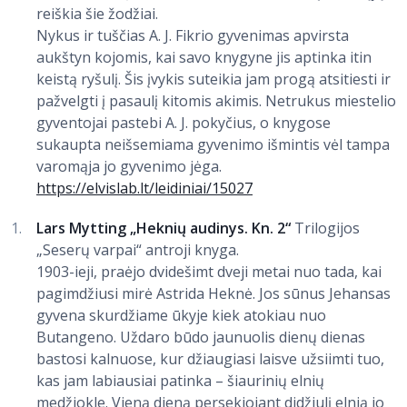
reiškia šie žodžiai.
Nykus ir tuščias A. J. Fikrio gyvenimas apvirsta
aukštyn kojomis, kai savo knygyne jis aptinka itin
keistą ryšulį. Šis įvykis suteikia jam progą atsitiesti ir
pažvelgti į pasaulį kitomis akimis. Netrukus miestelio
gyventojai pastebi A. J. pokyčius, o knygose
sukaupta neišsemiama gyvenimo išmintis vėl tampa
varomąja jo gyvenimo jėga.
https://elvislab.lt/leidiniai/15027
Lars Mytting „Heknių audinys. Kn. 2“
Trilogijos
„Seserų varpai“ antroji knyga.
1903-ieji, praėjo dvidešimt dveji metai nuo tada, kai
pagimdžiusi mirė Astrida Heknė. Jos sūnus Jehansas
gyvena skurdžiame ūkyje kiek atokiau nuo
Butangeno. Uždaro būdo jaunuolis dienų dienas
bastosi kalnuose, kur džiaugiasi laisve užsiimti tuo,
kas jam labiausiai patinka – šiaurinių elnių
medžiokle. Vieną dieną persekiojant didžiulį elnią jo