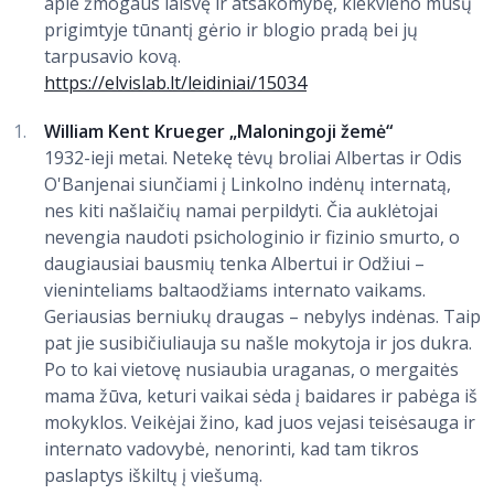
apie žmogaus laisvę ir atsakomybę, kiekvieno mūsų
prigimtyje tūnantį gėrio ir blogio pradą bei jų
tarpusavio kovą.
https://elvislab.lt/leidiniai/15034
William Kent Krueger „Maloningoji žemė“
1932-ieji metai. Netekę tėvų broliai Albertas ir Odis
O'Banjenai siunčiami į Linkolno indėnų internatą,
nes kiti našlaičių namai perpildyti. Čia auklėtojai
nevengia naudoti psichologinio ir fizinio smurto, o
daugiausiai bausmių tenka Albertui ir Odžiui –
vieninteliams baltaodžiams internato vaikams.
Geriausias berniukų draugas – nebylys indėnas. Taip
pat jie susibičiuliauja su našle mokytoja ir jos dukra.
Po to kai vietovę nusiaubia uraganas, o mergaitės
mama žūva, keturi vaikai sėda į baidares ir pabėga iš
mokyklos. Veikėjai žino, kad juos vejasi teisėsauga ir
internato vadovybė, nenorinti, kad tam tikros
paslaptys iškiltų į viešumą.