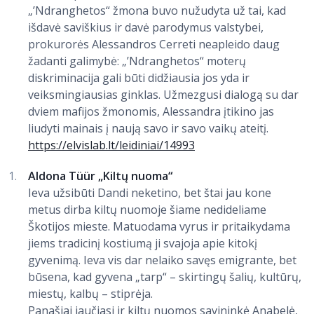
„ʼNdranghetos“ žmona buvo nužudyta už tai, kad
išdavė saviškius ir davė parodymus valstybei,
prokurorės Alessandros Cerreti neapleido daug
žadanti galimybė: „ʼNdranghetos“ moterų
diskriminacija gali būti didžiausia jos yda ir
veiksmingiausias ginklas. Užmezgusi dialogą su dar
dviem mafijos žmonomis, Alessandra įtikino jas
liudyti mainais į naują savo ir savo vaikų ateitį.
https://elvislab.lt/leidiniai/14993
Aldona Tüür „Kiltų nuoma“
Ieva užsibūti Dandi neketino, bet štai jau kone
metus dirba kiltų nuomoje šiame nedideliame
Škotijos mieste. Matuodama vyrus ir pritaikydama
jiems tradicinį kostiumą ji svajoja apie kitokį
gyvenimą. Ieva vis dar nelaiko savęs emigrante, bet
būsena, kad gyvena „tarp“ – skirtingų šalių, kultūrų,
miestų, kalbų – stiprėja.
Panašiai jaučiasi ir kiltų nuomos savininkė Anabelė,