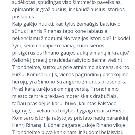
sudėliotas įspūdingas viso šimtmečio paveikslas,
apimantis ir gražiausius, ir skaudžiausius istorijos
puslapius.
Kaip galėjo nutikti, kad tylus žemaūgis batsiuvio
sūnus Henris Rinanas tapo kone labiausiai
nekenčiamu žmogumi Norvegijos istorijoje? Ir kodėl
žydų šeima nusipirko namą, kurio sienos
prisigėrusios Rinano gaujos aukų aimanų ir kraujo?
Kelionė į praeitį prasideda rašytojo šeimai viešint
Trondheime, sustojus prie atminimo akmens, skirto
Hiršui Komisarui. Jis, vienas pagrindinių pasakojimo
herojų, yra Simono Strangerio žmonos prosenelis.
Prieš karą turėjo sėkmingą verslą, Trondheimo
miesto centre prekiavo moteriškais drabužiais,
tačiau prasidėjus karui buvo įkalintas Falstado
lageryje, o vėliau nužudytas. Lygiagrečiai su Hiršo
Komisaro istorija rašytojas pristato nacių parankinį
Henrį Rinaną. Liūdnai pagarsėjusioje Rinano viloje
Trondheime buvo kankinami ir žudomi belaisviai,