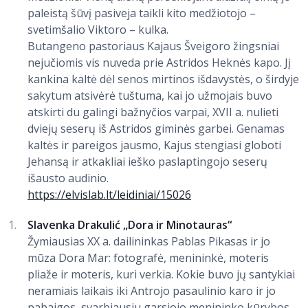
paleistą šūvį pasiveja taikli kito medžiotojo –
svetimšalio Viktoro – kulka.
Butangeno pastoriaus Kajaus Šveigoro žingsniai
nejučiomis vis nuveda prie Astridos Heknės kapo. Jį
kankina kaltė dėl senos mirtinos išdavystės, o širdyje
sakytum atsivėrė tuštuma, kai jo užmojais buvo
atskirti du galingi bažnyčios varpai, XVII a. nulieti
dviejų seserų iš Astridos giminės garbei. Genamas
kaltės ir pareigos jausmo, Kajus stengiasi globoti
Jehansą ir atkakliai ieško paslaptingojo seserų
išausto audinio.
https://elvislab.lt/leidiniai/15026
Slavenka Drakulić „Dora ir Minotauras“
Žymiausias XX a. dailininkas Pablas Pikasas ir jo
mūza Dora Mar: fotografė, menininkė, moteris
pliaže ir moteris, kuri verkia. Kokie buvo jų santykiai
neramiais laikais iki Antrojo pasaulinio karo ir jo
pabaigos, svarbiausiu garsiojo menininko kūrybos