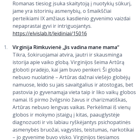
Romanas tiesiog įsuka skaitytoją į nuotykių sūkurį,
jame yra istorinių asmenybių, o šmaikščiai
perteikiami IX amžiaus kasdienio gyvenimo vaizdai
nepaprastai gyvi ir intriguojantys.
https://elvislab.lt/leidiniai/15016
Virginija Rimkuvienė „Jis vadina mane mama“
Tikra, šokiruojamai atvira, jautri ir skausminga
istorija apie vaiko globą. Virginijos šeima Artūrą
globoti pradėjo, kai jam buvo penkeri. Ši globa
nebuvo nuolatinė – Artūras dažnai viešėjo globėjų
namuose, leido su jais savaitgalius ir atostogas, bet
pastovia jo gyvenamąja vieta taip ir liko vaikų globos
namai. Iš pirmo žvilgsnio žavus ir charizmatiškas,
Artūras nebuvo lengvas vaikas. Perkėlimai iš vienų
globos ir mokymo įstaigų į kitas, paauglystėje
diagnozuoti ir vis labiau ryškėjantys psichopatinės
asmenybės bruožai, vagystės, teistumas, narkotikai
– jo gyvenime buvo visko. Virginijos tiesiamos