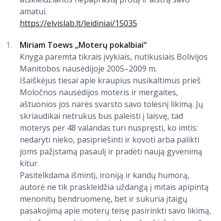
amatui.
https://elvislab.lt/leidiniai/15035
Miriam Toews „Moterų pokalbiai“
Knyga paremta tikrais įvykiais, nutikusiais Bolivijos
Manitobos nausėdijoje 2005–2009 m.
Išaiškėjus tiesai apie kraupius nusikaltimus prieš
Moločnos nausėdijos moteris ir mergaites,
aštuonios jos narės svarsto savo tolesnį likimą. Jų
skriaudikai netrukus bus paleisti į laisvę, tad
moterys per 48 valandas turi nuspręsti, ko imtis:
nedaryti nieko, pasipriešinti ir kovoti arba palikti
joms pažįstamą pasaulį ir pradėti naują gyvenimą
kitur.
Pasitelkdama išmintį, ironiją ir kandų humorą,
autorė ne tik praskleidžia uždangą į mitais apipintą
menonitų bendruomenę, bet ir sukuria įtaigų
pasakojimą apie moterų teisę pasirinkti savo likimą,