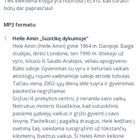
Ties kiekviena knyga yra nuoroda į ELVIS, kad surasti
būtų dar paprasčiau!
MP3 formatu
Helle Amin „Susitikę dykumoje“
Helė Amin (Helle Amin) gimė 1964 m. Danijoje. Baigė
studijas, dirbo Londone, ten 1990 m. ištekėjo už
vyro, kilusio iš Saudo Arabijos, vėliau apsigyveno
Balio saloje. Gyvenimas su vyru ir keturiais vaikais
atostogų rojumi vadinamoje saloje atrodė tobulas.
Tačiau vieną 2002-ųjų dieną idilė suyra ir gyvenimas
pasikeičia negrįžtamai.
Grįžusi iš prekybos centro, ji neranda savo vaikų.
Netrukus moteris išsiaiškina, kad sutuoktinis
pasiėmė jųdviejų vaikus ir grįžo gyventi į savo
tėvynę. Pasitelkusi į pagalbą draugus, Helė leidžiasi į
svetimą šalį, siekdama susigrąžinti už tūkstančių
kilometrų išvežtus vaikus. Ši Helės Amin kelionė