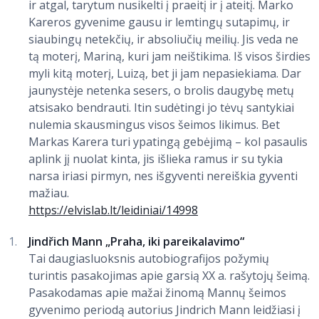
ir atgal, tarytum nusikelti į praeitį ir į ateitį. Marko
Kareros gyvenime gausu ir lemtingų sutapimų, ir
siaubingų netekčių, ir absoliučių meilių. Jis veda ne
tą moterį, Mariną, kuri jam neištikima. Iš visos širdies
myli kitą moterį, Luizą, bet ji jam nepasiekiama. Dar
jaunystėje netenka sesers, o brolis daugybę metų
atsisako bendrauti. Itin sudėtingi jo tėvų santykiai
nulemia skausmingus visos šeimos likimus. Bet
Markas Karera turi ypatingą gebėjimą – kol pasaulis
aplink jį nuolat kinta, jis išlieka ramus ir su tykia
narsa iriasi pirmyn, nes išgyventi nereiškia gyventi
mažiau.
https://elvislab.lt/leidiniai/14998
Jindřich Mann „Praha, iki pareikalavimo“
Tai daugiasluoksnis autobiografijos požymių
turintis pasakojimas apie garsią XX a. rašytojų šeimą.
Pasakodamas apie mažai žinomą Mannų šeimos
gyvenimo periodą autorius Jindrich Mann leidžiasi į