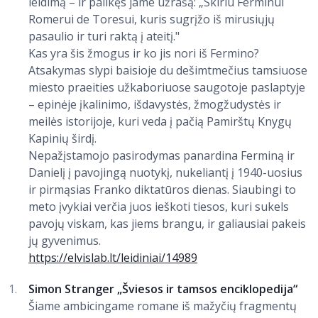
leidimą – ir palikęs jame užrašą: „Skiriu Ferminui
Romerui de Toresui, kuris sugrįžo iš mirusiųjų
pasaulio ir turi raktą į ateitį."
Kas yra šis žmogus ir ko jis nori iš Fermino?
Atsakymas slypi baisioje du dešimtmečius tamsiuose
miesto praeities užkaboriuose saugotoje paslaptyje
– epinėje įkalinimo, išdavystės, žmogžudystės ir
meilės istorijoje, kuri veda į pačią Pamirštų Knygų
Kapinių širdį.
Nepažįstamojo pasirodymas panardina Ferminą ir
Danielį į pavojingą nuotykį, nukeliantį į 1940-uosius
ir pirmąsias Franko diktatūros dienas. Siaubingi to
meto įvykiai verčia juos ieškoti tiesos, kuri sukels
pavojų viskam, kas jiems brangu, ir galiausiai pakeis
jų gyvenimus.
https://elvislab.lt/leidiniai/14989
Simon Stranger „Šviesos ir tamsos enciklopedija“
Šiame ambicingame romane iš mažyčių fragmentų