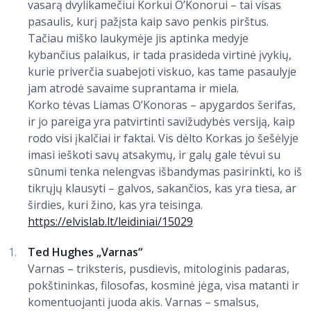
vasarą dvylikamečiui Korkui OʼKonorui – tai visas
pasaulis, kurį pažįsta kaip savo penkis pirštus.
Tačiau miško laukymėje jis aptinka medyje
kybančius palaikus, ir tada prasideda virtinė įvykių,
kurie priverčia suabejoti viskuo, kas tame pasaulyje
jam atrodė savaime suprantama ir miela.
Korko tėvas Liamas OʼKonoras – apygardos šerifas,
ir jo pareiga yra patvirtinti savižudybės versiją, kaip
rodo visi įkalčiai ir faktai. Vis dėlto Korkas jo šešėlyje
imasi ieškoti savų atsakymų, ir galų gale tėvui su
sūnumi tenka nelengvas išbandymas pasirinkti, ko iš
tikrųjų klausyti – galvos, sakančios, kas yra tiesa, ar
širdies, kuri žino, kas yra teisinga.
https://elvislab.lt/leidiniai/15029
Ted Hughes „Varnas“
Varnas – triksteris, pusdievis, mitologinis padaras,
pokštininkas, filosofas, kosminė jėga, visa matanti ir
komentuojanti juoda akis. Varnas – smalsus,