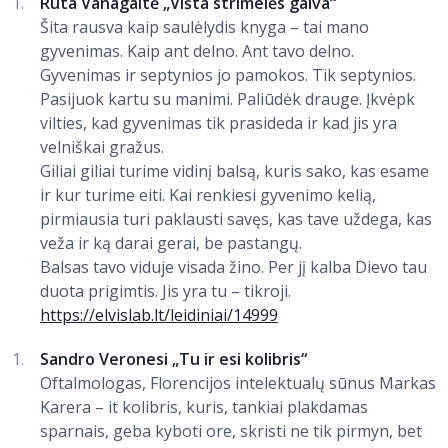
Rūta Vanagaitė „Višta strimelės galva“
Šita rausva kaip saulėlydis knyga – tai mano
gyvenimas. Kaip ant delno. Ant tavo delno.
Gyvenimas ir septynios jo pamokos. Tik septynios.
Pasijuok kartu su manimi. Paliūdėk drauge. Įkvėpk
vilties, kad gyvenimas tik prasideda ir kad jis yra
velniškai gražus.
Giliai giliai turime vidinį balsą, kuris sako, kas esame
ir kur turime eiti. Kai renkiesi gyvenimo kelią,
pirmiausia turi paklausti savęs, kas tave uždega, kas
veža ir ką darai gerai, be pastangų.
Balsas tavo viduje visada žino. Per jį kalba Dievo tau
duota prigimtis. Jis yra tu – tikroji.
https://elvislab.lt/leidiniai/14999
Sandro Veronesi „Tu ir esi kolibris“
Oftalmologas, Florencijos intelektualų sūnus Markas
Karera – it kolibris, kuris, tankiai plakdamas
sparnais, geba kyboti ore, skristi ne tik pirmyn, bet