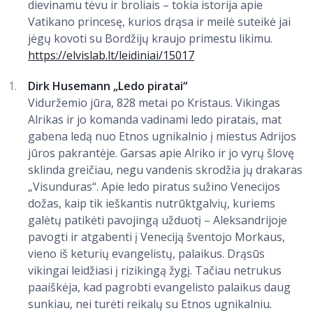
dievinamu tėvu ir broliais – tokia istorija apie
Vatikano princesę, kurios drąsa ir meilė suteikė jai
jėgų kovoti su Bordžijų kraujo primestu likimu.
https://elvislab.lt/leidiniai/15017
Dirk Husemann „Ledo piratai“
Viduržemio jūra, 828 metai po Kristaus. Vikingas
Alrikas ir jo komanda vadinami ledo piratais, mat
gabena ledą nuo Etnos ugnikalnio į miestus Adrijos
jūros pakrantėje. Garsas apie Alriko ir jo vyrų šlovę
sklinda greičiau, negu vandenis skrodžia jų drakaras
„Visunduras“. Apie ledo piratus sužino Venecijos
dožas, kaip tik ieškantis nutrūktgalvių, kuriems
galėtų patikėti pavojingą užduotį – Aleksandrijoje
pavogti ir atgabenti į Veneciją šventojo Morkaus,
vieno iš keturių evangelistų, palaikus. Drąsūs
vikingai leidžiasi į rizikingą žygį. Tačiau netrukus
paaiškėja, kad pagrobti evangelisto palaikus daug
sunkiau, nei turėti reikalų su Etnos ugnikalniu.