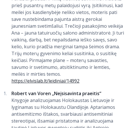
prieš pusantrų metų palaidojusi vyrą. Įsitikinusi, kad
meilei jos kasdienybėje neliko vietos, moteris pati
save nustebindama pajunta aistrą gerokai
jaunesniam svetimšaliui. Trečioji pasakojimo veikėja
Ana – jauna tatuiruočių salono administratorė. Ji turi
vaikiną, darbą, bet nepailsdama ieško savęs, savo
kelio, kurio pradžia merginai tampa šeimos drama.
Trijų moterų gyvenimo keliai susitinka, o susitikę
keičiasi. Pirmajame plane – moterų savasties,
savumo ir svetimumo, atsitiktinumo ir lemties,
meilės ir mirties temos.
https://elvislab.lt/leidiniai/14992
Robert van Voren „Neįsisavinta praeitis“
Knygoje analizuojamas Holokaustas Lietuvoje ir
lyginamas su Holokaustu Olandijoje. Aptariamos
antisemitizmo ištakos, svarbiausi antisemitiniai
stereotipai, išsamiai pristatoma ir analizuojama
tautinė Lietuvos gyventojų sudėtis iki Antrojo