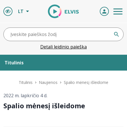
LT
Detali leidinio paieška
Titulinis
Apie ELVIS
Titulinis
Naujienos
Spalio mėnesį išleidome
Leidiniai
2022 m. lapkričio 4 d.
Spalio mėnesį išleidome
ELVIS atvyksta
Naujienos