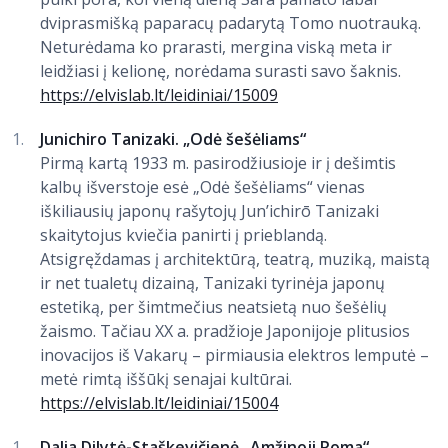
dviprasmišką paparacų padarytą Tomo nuotrauką.
Neturėdama ko prarasti, mergina viską meta ir
leidžiasi į kelionę, norėdama surasti savo šaknis.
https://elvislab.lt/leidiniai/15009
Junichiro Tanizaki. „Odė šešėliams“
Pirmą kartą 1933 m. pasirodžiusioje ir į dešimtis
kalbų išverstoje esė „Odė šešėliams“ vienas
iškiliausių japonų rašytojų Jun’ichirō Tanizaki
skaitytojus kviečia panirti į prieblandą.
Atsigręždamas į architektūrą, teatrą, muziką, maistą
ir net tualetų dizainą, Tanizaki tyrinėja japonų
estetiką, per šimtmečius neatsietą nuo šešėlių
žaismo. Tačiau XX a. pradžioje Japonijoje plitusios
inovacijos iš Vakarų – pirmiausia elektros lemputė –
metė rimtą iššūkį senajai kultūrai.
https://elvislab.lt/leidiniai/15004
Dalia Dilytė-Staškevičienė „Amžinoji Roma“