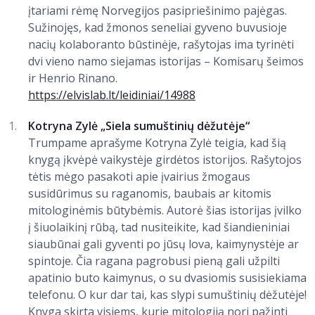
įtariami rėmę Norvegijos pasipriešinimo pajėgas.
Sužinojęs, kad žmonos seneliai gyveno buvusioje
nacių kolaboranto būstinėje, rašytojas ima tyrinėti
dvi vieno namo siejamas istorijas – Komisarų šeimos
ir Henrio Rinano.
https://elvislab.lt/leidiniai/14988
Kotryna Zylė „Siela sumuštinių dėžutėje“
Trumpame aprašyme Kotryna Zylė teigia, kad šią
knygą įkvėpė vaikystėje girdėtos istorijos. Rašytojos
tėtis mėgo pasakoti apie įvairius žmogaus
susidūrimus su raganomis, baubais ar kitomis
mitologinėmis būtybėmis. Autorė šias istorijas įvilko
į šiuolaikinį rūbą, tad nusiteikite, kad šiandieniniai
siaubūnai gali gyventi po jūsų lova, kaimynystėje ar
spintoje. Čia ragana pagrobusi pieną gali užpilti
apatinio buto kaimynus, o su dvasiomis susisiekiama
telefonu. O kur dar tai, kas slypi sumuštinių dėžutėje!
Knyga skirta visiems, kurie mitologiją nori pažinti