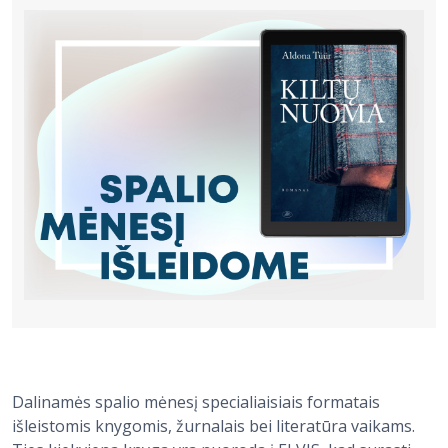
Bibliotekoms
D.U.K.
+370 667 80 541
info@elvislab.lt
Dalinamės spalio mėnesį specialiaisiais formatais
išleistomis knygomis, žurnalais bei literatūra vaikams.