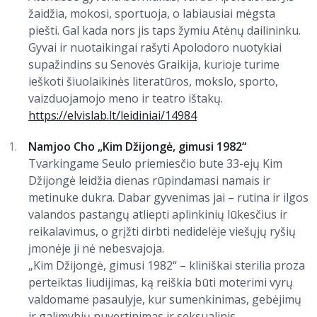
žaidžia, mokosi, sportuoja, o labiausiai mėgsta
piešti. Gal kada nors jis taps žymiu Atėnų dailininku.
Gyvai ir nuotaikingai rašyti Apolodoro nuotykiai
supažindins su Senovės Graikija, kurioje turime
ieškoti šiuolaikinės literatūros, mokslo, sporto,
vaizduojamojo meno ir teatro ištakų.
https://elvislab.lt/leidiniai/14984
Namjoo Cho „Kim Džijongė, gimusi 1982“
Tvarkingame Seulo priemiesčio bute 33-ejų Kim
Džijongė leidžia dienas rūpindamasi namais ir
metinuke dukra. Dabar gyvenimas jai – rutina ir ilgos
valandos pastangų atliepti aplinkinių lūkesčius ir
reikalavimus, o grįžti dirbti nedidelėje viešųjų ryšių
įmonėje ji nė nebesvajoja.
„Kim Džijongė, gimusi 1982“ – kliniškai sterilia proza
perteiktas liudijimas, ką reiškia būti moterimi vyrų
valdomame pasaulyje, kur sumenkinimas, gebėjimų
ir galimybių nuvertinimas ir seksualinis