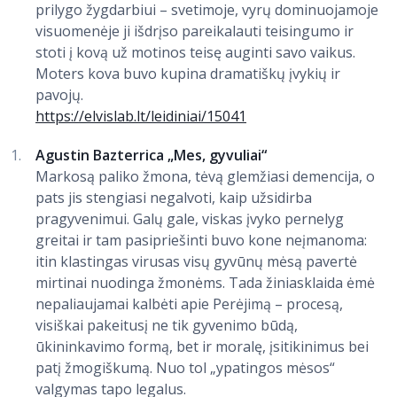
prilygo žygdarbiui – svetimoje, vyrų dominuojamoje
visuomenėje ji išdrįso pareikalauti teisingumo ir
stoti į kovą už motinos teisę auginti savo vaikus.
Moters kova buvo kupina dramatiškų įvykių ir
pavojų.
https://elvislab.lt/leidiniai/15041
Agustin Bazterrica „Mes, gyvuliai“
Markosą paliko žmona, tėvą glemžiasi demencija, o
pats jis stengiasi negalvoti, kaip užsidirba
pragyvenimui. Galų gale, viskas įvyko pernelyg
greitai ir tam pasipriešinti buvo kone neįmanoma:
itin klastingas virusas visų gyvūnų mėsą pavertė
mirtinai nuodinga žmonėms. Tada žiniasklaida ėmė
nepaliaujamai kalbėti apie Perėjimą – procesą,
visiškai pakeitusį ne tik gyvenimo būdą,
ūkininkavimo formą, bet ir moralę, įsitikinimus bei
patį žmogiškumą. Nuo tol „ypatingos mėsos“
valgymas tapo legalus.