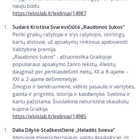
nauju būdu.
https://elvislab.lt/leidiniai/14987
Sudarė Kristina Svarevičiūtė „Raudonos šukos“
Penki graikų rašytojai ir trys rašytojos, skirtingų
kartų atstovai, už apsakymų rinkinius apdovanoti
Valstybine premija.
„Raudonos šukos“ - aštuoniolika Graikijoje
populiaraus apsakymo žanro tekstų, išleistų
daugmaž per penkiasdešimt metų, XX a. 8-ajame –
XXI a. 2-ajame dešimtmetyje.
Žmogus ir bendruomenė, vidinis pasaulis ir vertybės,
gamta ir prigimtis, istorija ir kasdienybė. Svetima ir
kartu pažįstama. Šiuolaikinė neturistinė skaudulių
kupina Graikija.
https://elvislab.lt/leidiniai/14985
Dalia Dilytė-Staškevičienė „Heladės šviesa“
Atėnuose gyvena berniukas, vardu Apolodoras. Jis