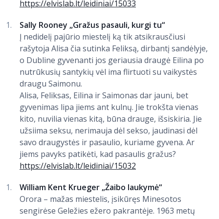
https://elvislab.lt/leidiniai/15033
Sally Rooney „Gražus pasauli, kurgi tu“
Į nedidelį pajūrio miestelį ką tik atsikrausčiusi
rašytoja Alisa čia sutinka Feliksą, dirbantį sandėlyje,
o Dubline gyvenanti jos geriausia draugė Eilina po
nutrūkusių santykių vėl ima flirtuoti su vaikystės
draugu Saimonu.
Alisa, Feliksas, Eilina ir Saimonas dar jauni, bet
gyvenimas lipa jiems ant kulnų. Jie trokšta vienas
kito, nuvilia vienas kitą, būna drauge, išsiskiria. Jie
užsiima seksu, nerimauja dėl sekso, jaudinasi dėl
savo draugystės ir pasaulio, kuriame gyvena. Ar
jiems pavyks patikėti, kad pasaulis gražus?
https://elvislab.lt/leidiniai/15032
William Kent Krueger „Žaibo laukymė“
Orora – mažas miestelis, įsikūręs Minesotos
sengirėse Geležies ežero pakrantėje. 1963 metų