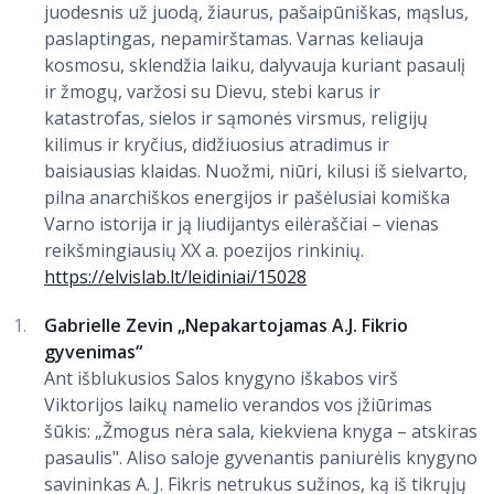
juodesnis už juodą, žiaurus, pašaipūniškas, mąslus,
paslaptingas, nepamirštamas. Varnas keliauja
kosmosu, sklendžia laiku, dalyvauja kuriant pasaulį
ir žmogų, varžosi su Dievu, stebi karus ir
katastrofas, sielos ir sąmonės virsmus, religijų
kilimus ir kryčius, didžiuosius atradimus ir
baisiausias klaidas. Nuožmi, niūri, kilusi iš sielvarto,
pilna anarchiškos energijos ir pašėlusiai komiška
Varno istorija ir ją liudijantys eilėraščiai – vienas
reikšmingiausių XX a. poezijos rinkinių.
https://elvislab.lt/leidiniai/15028
Gabrielle Zevin „Nepakartojamas A.J. Fikrio
gyvenimas“
Ant išblukusios Salos knygyno iškabos virš
Viktorijos laikų namelio verandos vos įžiūrimas
šūkis: „Žmogus nėra sala, kiekviena knyga – atskiras
pasaulis". Aliso saloje gyvenantis paniurėlis knygyno
savininkas A. J. Fikris netrukus sužinos, ką iš tikrųjų