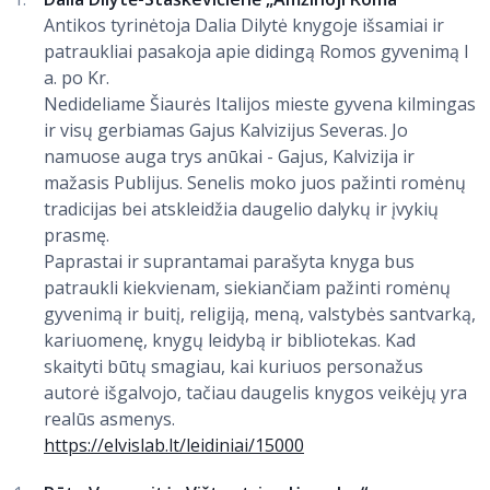
Antikos tyrinėtoja Dalia Dilytė knygoje išsamiai ir
patraukliai pasakoja apie didingą Romos gyvenimą I
a. po Kr.
Nedideliame Šiaurės Italijos mieste gyvena kilmingas
ir visų gerbiamas Gajus Kalvizijus Severas. Jo
namuose auga trys anūkai - Gajus, Kalvizija ir
mažasis Publijus. Senelis moko juos pažinti romėnų
tradicijas bei atskleidžia daugelio dalykų ir įvykių
prasmę.
Paprastai ir suprantamai parašyta knyga bus
patraukli kiekvienam, siekiančiam pažinti romėnų
gyvenimą ir buitį, religiją, meną, valstybės santvarką,
kariuomenę, knygų leidybą ir bibliotekas. Kad
skaityti būtų smagiau, kai kuriuos personažus
autorė išgalvojo, tačiau daugelis knygos veikėjų yra
realūs asmenys.
https://elvislab.lt/leidiniai/15000