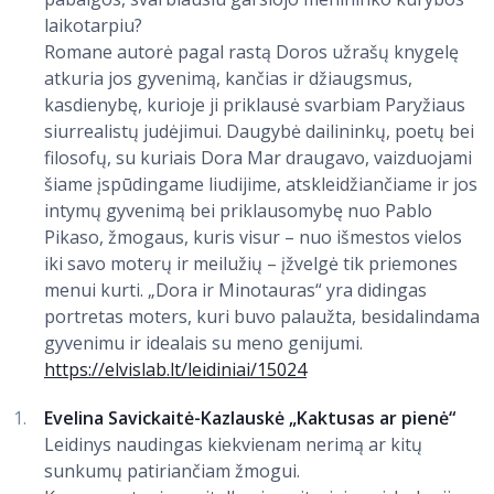
laikotarpiu?
Romane autorė pagal rastą Doros užrašų knygelę
atkuria jos gyvenimą, kančias ir džiaugsmus,
kasdienybę, kurioje ji priklausė svarbiam Paryžiaus
siurrealistų judėjimui. Daugybė dailininkų, poetų bei
filosofų, su kuriais Dora Mar draugavo, vaizduojami
šiame įspūdingame liudijime, atskleidžiančiame ir jos
intymų gyvenimą bei priklausomybę nuo Pablo
Pikaso, žmogaus, kuris visur – nuo išmestos vielos
iki savo moterų ir meilužių – įžvelgė tik priemones
menui kurti. „Dora ir Minotauras“ yra didingas
portretas moters, kuri buvo palaužta, besidalindama
gyvenimu ir idealais su meno genijumi.
https://elvislab.lt/leidiniai/15024
Evelina Savickaitė-Kazlauskė „Kaktusas ar pienė“
Leidinys naudingas kiekvienam nerimą ar kitų
sunkumų patiriančiam žmogui.