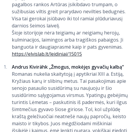
pagalbos rankos Artūras įsikibdavo trumpam, o
sužibusias viltis greit prarydavo nevilties bedugnės.
Visa tai gerokai įsiūbavo iki tol ramiai plūduriavusį
darnios šeimos laivelį.
Šioje istorijoje nėra teigiamų ar neigiamų herojų,
kulminacijos, laimingos arba tragiškos pabaigos. Ji
banguota ir daugiaprasmė kaip ir pats gyvenimas.
https://elvislab.lt/leidiniai/15015
Andrus Kivirähk „Žmogus, mokėjęs gyvačių kalbą“
Romanas nukelia skaitytoją į apytikriai XIII a. Estiją,
Kryžiaus karų ir slibinų metus. Tai pasakojimas apie
senojo pasaulio susidūrimą su naujuoju ir šio
susidūrimo sąlygojamus virsmus. Ypatingų gebėjimų
turintis Lėmetas – paskutinis iš padermės, kuri ilgus
šimtmečius gyvavo šiose giriose. Tol, kol užplūdę
kraštą geležiuočiai neatnešė naujų papročių, keisto
maisto ir tikybos. Juos mėgdžiodami miškiniai
išsikėlė į kaimus, ėmė lenkti nugarą, vokiškai giedoti