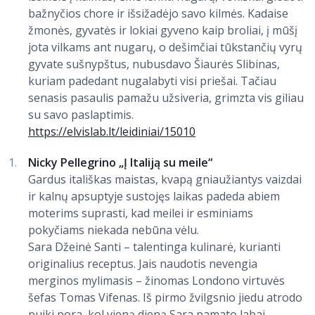
bažnyčios chore ir išsižadėjo savo kilmės. Kadaise
žmonės, gyvatės ir lokiai gyveno kaip broliai, į mūšį
jota vilkams ant nugarų, o dešimčiai tūkstančių vyrų
gyvate sušnypštus, nubusdavo Šiaurės Slibinas,
kuriam padedant nugalabyti visi priešai. Tačiau
senasis pasaulis pamažu užsiveria, grimzta vis giliau
su savo paslaptimis.
https://elvislab.lt/leidiniai/15010
Nicky Pellegrino „Į Italiją su meile“
Gardus itališkas maistas, kvapą gniaužiantys vaizdai
ir kalnų apsuptyje sustojęs laikas padeda abiem
moterims suprasti, kad meilei ir esminiams
pokyčiams niekada nebūna vėlu.
Sara Džeinė Santi – talentinga kulinarė, kurianti
originalius receptus. Jais naudotis nevengia
merginos mylimasis – žinomas Londono virtuvės
šefas Tomas Vifenas. Iš pirmo žvilgsnio jiedu atrodo
puiki pora, kol vieną dieną Sara pamato labai