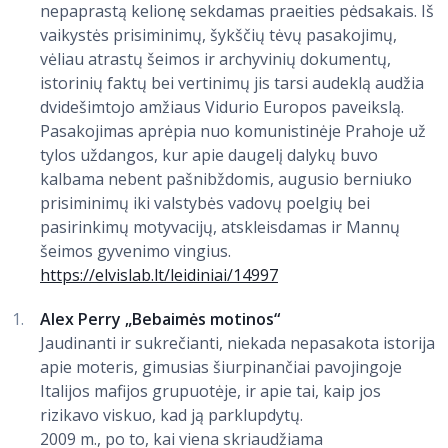
nepaprastą kelionę sekdamas praeities pėdsakais. Iš
vaikystės prisiminimų, šykščių tėvų pasakojimų,
vėliau atrastų šeimos ir archyvinių dokumentų,
istorinių faktų bei vertinimų jis tarsi audeklą audžia
dvidešimtojo amžiaus Vidurio Europos paveikslą.
Pasakojimas aprėpia nuo komunistinėje Prahoje už
tylos uždangos, kur apie daugelį dalykų buvo
kalbama nebent pašnibždomis, augusio berniuko
prisiminimų iki valstybės vadovų poelgių bei
pasirinkimų motyvacijų, atskleisdamas ir Mannų
šeimos gyvenimo vingius.
https://elvislab.lt/leidiniai/14997
Alex Perry „Bebaimės motinos“
Jaudinanti ir sukrečianti, niekada nepasakota istorija
apie moteris, gimusias šiurpinančiai pavojingoje
Italijos mafijos grupuotėje, ir apie tai, kaip jos
rizikavo viskuo, kad ją parklupdytų.
2009 m., po to, kai viena skriaudžiama