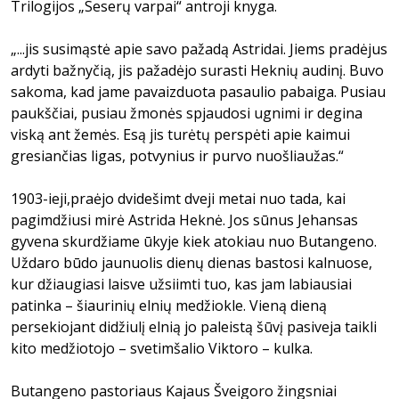
Trilogijos „Seserų varpai“ antroji knyga.
„...jis susimąstė apie savo pažadą Astridai. Jiems pradėjus
ardyti bažnyčią, jis pažadėjo surasti Heknių audinį. Buvo
sakoma, kad jame pavaizduota pasaulio pabaiga. Pusiau
paukščiai, pusiau žmonės spjaudosi ugnimi ir degina
viską ant žemės. Esą jis turėtų perspėti apie kaimui
gresiančias ligas, potvynius ir purvo nuošliaužas.“
1903-ieji,praėjo dvidešimt dveji metai nuo tada, kai
pagimdžiusi mirė Astrida Heknė. Jos sūnus Jehansas
gyvena skurdžiame ūkyje kiek atokiau nuo Butangeno.
Uždaro būdo jaunuolis dienų dienas bastosi kalnuose,
kur džiaugiasi laisve užsiimti tuo, kas jam labiausiai
patinka – šiaurinių elnių medžiokle. Vieną dieną
persekiojant didžiulį elnią jo paleistą šūvį pasiveja taikli
kito medžiotojo – svetimšalio Viktoro – kulka.
Butangeno pastoriaus Kajaus Šveigoro žingsniai