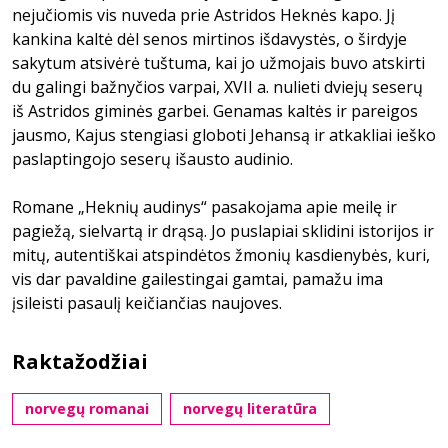
nejučiomis vis nuveda prie Astridos Heknės kapo. Jį
kankina kaltė dėl senos mirtinos išdavystės, o širdyje
sakytum atsivėrė tuštuma, kai jo užmojais buvo atskirti
du galingi bažnyčios varpai, XVII a. nulieti dviejų seserų
iš Astridos giminės garbei. Genamas kaltės ir pareigos
jausmo, Kajus stengiasi globoti Jehansą ir atkakliai ieško
paslaptingojo seserų išausto audinio.
Romane „Heknių audinys“ pasakojama apie meilę ir
pagiežą, sielvartą ir drąsą. Jo puslapiai sklidini istorijos ir
mitų, autentiškai atspindėtos žmonių kasdienybės, kuri,
vis dar pavaldine gailestingai gamtai, pamažu ima
įsileisti pasaulį keičiančias naujoves.
Raktažodžiai
norvegų romanai
norvegų literatūra