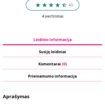
4.5
4 įvertinimai
Leidinio informacija
Susiję leidiniai
Komentarai
(0)
Prieinamumo informacija
Aprašymas