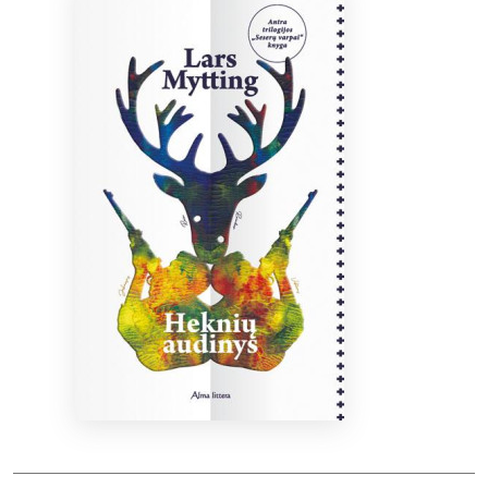
Bibliotekoms
D.U.K.
+370 667 80 541
info@elvislab.lt