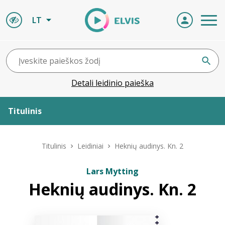
LT
Detali leidinio paieška
Titulinis
Apie ELVIS
Titulinis
Leidiniai
Heknių audinys. Kn. 2
Leidiniai
Lars Mytting
Heknių audinys. Kn. 2
ELVIS atvyksta
Naujienos