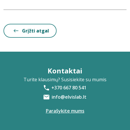
Grįžti atgal
Kontaktai
Turite klausimų? Susisiekite su mumis
+370 667 80 541
info@elvislab.lt
Parašykite mums