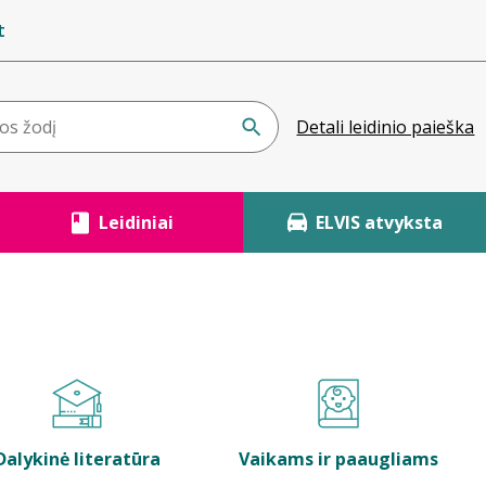
t
Detali leidinio paieška
Leidiniai
ELVIS atvyksta
Dalykinė literatūra
Vaikams ir paaugliams