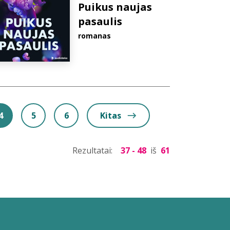
Puikus naujas
pasaulis
romanas
4
5
6
Kitas
Rezultatai:
37 - 48
iš
61