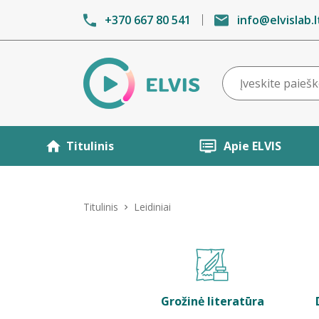
+370 667 80 541
info@elvislab.l
Titulinis
Apie ELVIS
Titulinis
Leidiniai
Grožinė literatūra