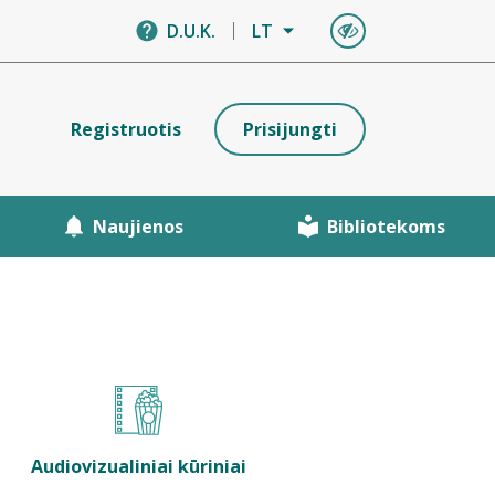
D.U.K.
LT
Registruotis
Prisijungti
Naujienos
Bibliotekoms
Audiovizualiniai kūriniai