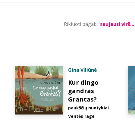
Rikiuoti pagal:
Gina Viliūnė
Kur dingo
gandras
Grantas?
paukščių nuotykiai
Ventės rage