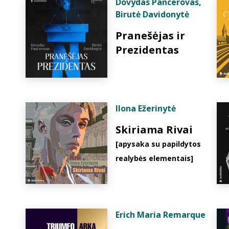
Dovydas Pancerovas
,
Birutė Davidonytė
Pranešėjas ir
Prezidentas
Ilona Ežerinytė
Skiriama Rivai
[apysaka su papildytos
realybės elementais]
Erich Maria Remarque