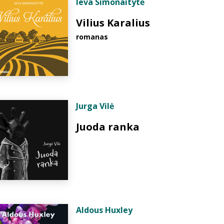
Ieva Simonaitytė
Vilius Karalius
romanas
Jurga Vilė
Juoda ranka
Aldous Huxley