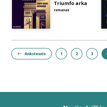
Triumfo arka
romanas
Ankstesnis
1
2
3