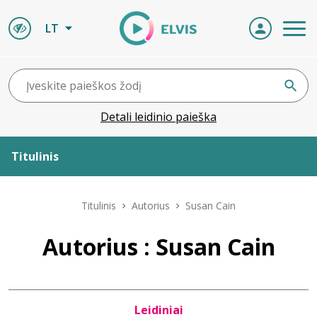
LT
Detali leidinio paieška
Titulinis
Apie ELVIS
Titulinis
Autorius
Susan Cain
Leidiniai
Autorius : Susan Cain
ELVIS atvyksta
Leidiniai
Naujienos