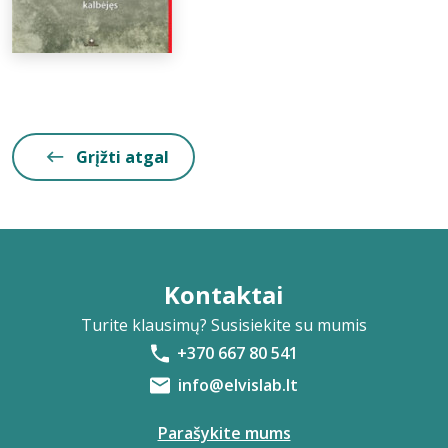
Grįžti atgal
Kontaktai
Turite klausimų? Susisiekite su mumis
+370 667 80 541
info@elvislab.lt
Parašykite mums