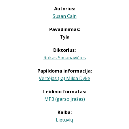
Autorius:
Susan Cain
Pavadinimas:
Tyla
Diktorius:
Rokas Simanavičius
Papildoma informacija:
Vertėjas (-a) Milda Dyke
Leidinio formatas:
MP3 (garso įrašas)
Kalba:
Lietuvių