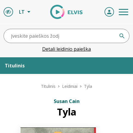
LT
Detali leidinio paieška
Titulinis
Apie ELVIS
Titulinis
Leidiniai
Tyla
Leidiniai
Susan Cain
Tyla
ELVIS atvyksta
Naujienos