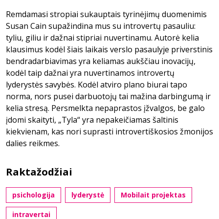
Remdamasi stropiai sukauptais tyrinėjimų duomenimis
Susan Cain supažindina mus su introvertų pasauliu:
tyliu, giliu ir dažnai stipriai nuvertinamu. Autorė kelia
klausimus kodėl šiais laikais verslo pasaulyje priverstinis
bendradarbiavimas yra keliamas aukščiau inovacijų,
kodėl taip dažnai yra nuvertinamos introvertų
lyderystės savybės. Kodėl atviro plano biurai tapo
norma, nors pusei darbuotojų tai mažina darbingumą ir
kelia stresą. Persmelkta nepaprastos įžvalgos, be galo
įdomi skaityti, „Tyla“ yra nepakeičiamas šaltinis
kiekvienam, kas nori suprasti introvertiškosios žmonijos
dalies reikmes.
Raktažodžiai
psichologija
lyderystė
Mobilait projektas
intravertai