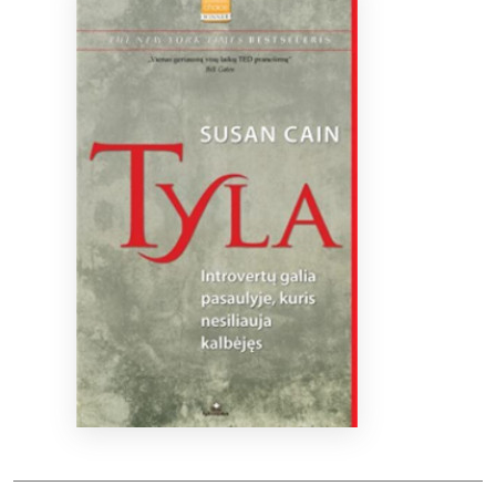
Bibliotekoms
D.U.K.
+370 667 80 541
info@elvislab.lt