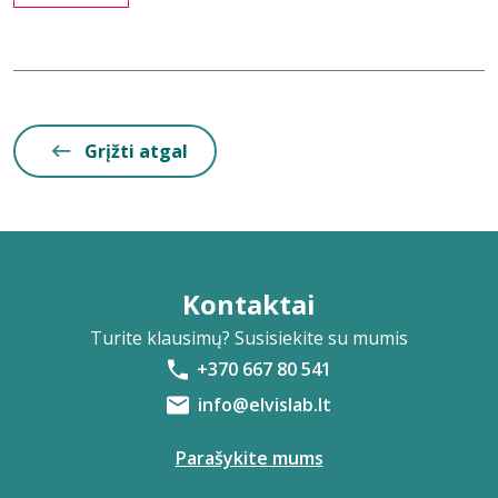
Grįžti atgal
Kontaktai
Turite klausimų? Susisiekite su mumis
+370 667 80 541
info@elvislab.lt
Parašykite mums