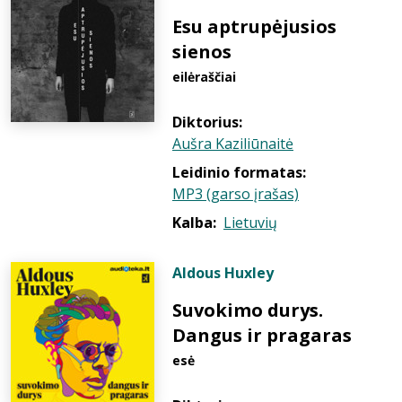
Esu aptrupėjusios
sienos
eilėraščiai
Diktorius:
Aušra Kaziliūnaitė
Leidinio formatas:
MP3 (garso įrašas)
Kalba:
Lietuvių
Aldous Huxley
Suvokimo durys.
Dangus ir pragaras
esė