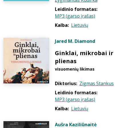
Žygimantas Kudirka
Leidinio formatas:
MP3 (garso įrašas)
Kalba:
Lietuvių
Jared M. Diamond
Ginklai, mikrobai ir
plienas
visuomenių likimas
Diktorius:
Zigmas Stankus
Leidinio formatas:
MP3 (garso įrašas)
Kalba:
Lietuvių
Aušra Kaziliūnaitė