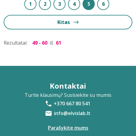
1
2
3
4
5
6
Kitas
Rezultatai:
49 - 60
iš
61
Kontaktai
Turite klausimų? Susisiekite su mumis
+370 667 80 541
info@elvislab.lt
Parašykite mums