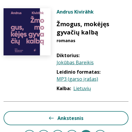
Andrus Kivirähk
Žmogus, mokėjęs
gyvačių kalbą
romanas
Diktorius:
Jokūbas Bareikis
Leidinio formatas:
MP3 (garso įrašas)
Kalba:
Lietuvių
Ankstesnis