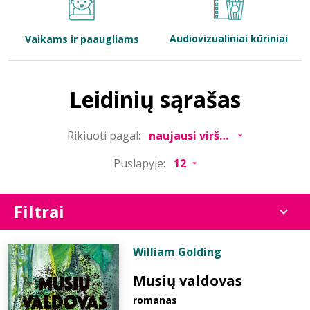
Bibliotekoms
Audiovizualiniai kūriniai
Vaikams ir paaugliams
D.U.K.
Leidinių sąrašas
+370 667 80 541
Rikiuoti pagal:
info@elvislab.lt
Puslapyje:
Filtrai
William Golding
Musių valdovas
romanas