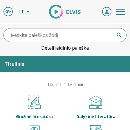
LT
Detali leidinio paieška
Titulinis
Apie ELVIS
Titulinis
Leidiniai
Leidiniai
ELVIS atvyksta
Grožinė literatūra
Dalykinė literatūra
Naujienos