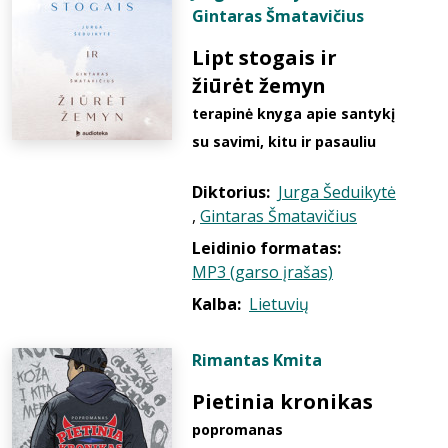
Gintaras Šmatavičius
Lipt stogais ir
žiūrėt žemyn
terapinė knyga apie santykį
su savimi, kitu ir pasauliu
Diktorius:
Jurga Šeduikytė
,
Gintaras Šmatavičius
Leidinio formatas:
MP3 (garso įrašas)
Kalba:
Lietuvių
Rimantas Kmita
Pietinia kronikas
popromanas