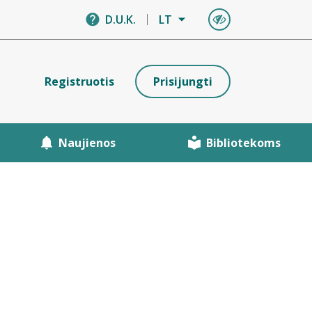
D.U.K.
LT
Registruotis
Prisijungti
Naujienos
Bibliotekoms