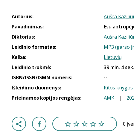
Autorius:
Aušra Kaziliū
Pavadinimas:
Esu aptrupėj
Diktorius:
Aušra Kaziliū
Leidinio formatas:
MP3 (garso į
Kalba:
Lietuvių
Leidinio trukmė:
39 min. 4 sek
ISBN/ISSN/ISMN numeris:
--
Išleidimo duomenys:
Kitos knygos
Prieinamos kopijos rengėjas:
AMK
|
20
0 įv