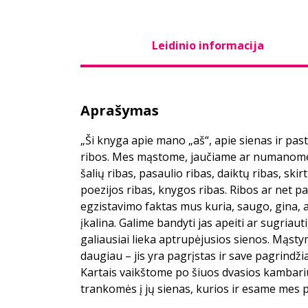
Leidinio informacija
Aprašymas
„Ši knyga apie mano „aš“, apie sienas ir pasta
ribos. Mes mąstome, jaučiame ar numanome 
šalių ribas, pasaulio ribas, daiktų ribas, skir
poezijos ribas, knygos ribas. Ribos ar net 
egzistavimo faktas mus kuria, saugo, gina, a
įkalina. Galime bandyti jas apeiti ar sugriau
galiausiai lieka aptrupėjusios sienos. Mąstym
daugiau – jis yra pagrįstas ir save pagrindži
Kartais vaikštome po šiuos dvasios kambarius
trankomės į jų sienas, kurios ir esame mes p