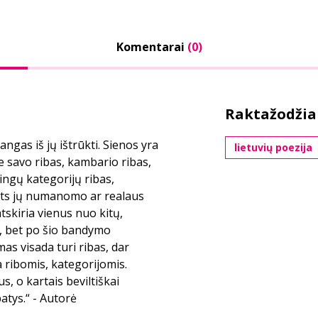
Komentarai
(0)
Raktažodžia
ngas iš jų ištrūkti. Sienos yra
lietuvių poezija
savo ribas, kambario ribas,
tingų kategorijų ribas,
pats jų numanomo ar realaus
tskiria vienus nuo kitų,
ti, bet po šio bandymo
as visada turi ribas, dar
a ribomis, kategorijomis.
, o kartais beviltiškai
atys.“ - Autorė