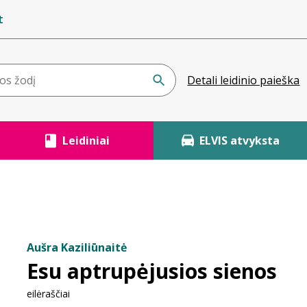
t
Detali leidinio paieška
Leidiniai
ELVIS atvyksta
Aušra Kaziliūnaitė
Esu aptrupėjusios sienos
eilėraščiai