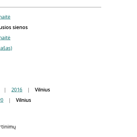
naitė
usios sienos
naitė
rašas)
.
|
2016
|
Vilnius
20
|
Vilnius
ertinimų