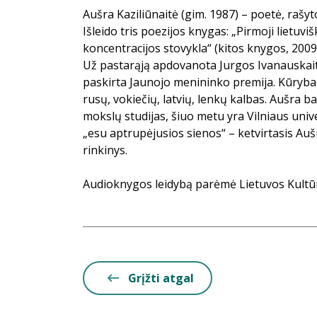
Aušra Kaziliūnaitė (gim. 1987) – poetė, rašyt
Išleido tris poezijos knygas: „Pirmoji lietuvi
koncentracijos stovykla“ (kitos knygos, 2009)
Už pastarąją apdovanota Jurgos Ivanauskait
paskirta Jaunojo menininko premija. Kūryba 
rusų, vokiečių, latvių, lenkų kalbas. Aušra bai
mokslų studijas, šiuo metu yra Vilniaus unive
„esu aptrupėjusios sienos“ – ketvirtasis Aušr
rinkinys.
Audioknygos leidybą parėmė Lietuvos Kultū
Grįžti atgal