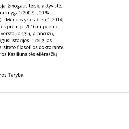
oja, žmogaus teisių aktyvistė.
ška knyga“ (2007), „20 %
, „Mėnulis yra tabletė“ (2014).
ės premija. 2016 m. poetei
versta į anglų, prancūzų,
gusi istorijos ir religijos
rsiteto filosofijos doktorantė.
os Kaziliūnaitės eilėraščių
ros Taryba.