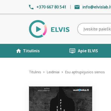
+370 667 80 541
info@elvislab.l
Titulinis
Apie ELVIS
Titulinis
Leidiniai
Esu aptrupėjusios sienos