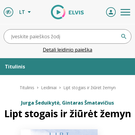
LT
Detali leidinio paieška
Titulinis
Apie ELVIS
Titulinis
Leidiniai
Lipt stogais ir žiūrėt žemyn
Leidiniai
Jurga Šeduikytė, Gintaras Šmatavičius
Lipt stogais ir žiūrėt žemyn
ELVIS atvyksta
Naujienos