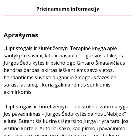
Prieinamumo informacija
Aprašymas
„Lipt stogais ir žiūrėt žemyn. Terapinė knyga apie
santykį su savimi, kitu ir pasauliu“ – garsios atlikėjos
Jurgos Šeduikytės ir psichologo Gintaro Šmatavičiaus
bendras darbas, skirtas ieškantiems savo vietos,
bandantiems suvokti augančio žmogaus fazes bei
surasti atramą, į kurią galima remtis sunkiomis
akimirkomis.
„Lipt stogais ir žiūrėt žemyn“ – epistolinio žanro knyga.
Jos pavadinimas – Jurgos Šeduikytės dainos „Nebijok“
eilutė. Būtent šis kūrinys išgarsino Jurgą ir yra tarsi jos
vizitinė kortelė. Autoriai sako, kad pirmoji pavadinimo
dalis nusako Jurgos poziciją, o antroji – psichologo