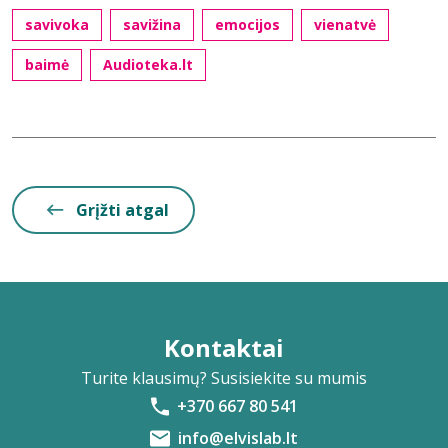
savivoka
savižina
emocijos
vienatvė
baimė
Audioteka.lt
Grįžti atgal
Kontaktai
Turite klausimų? Susisiekite su mumis
+370 667 80 541
info@elvislab.lt