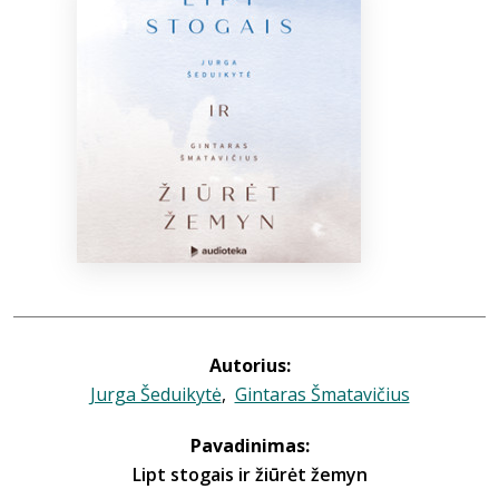
Bibliotekoms
D.U.K.
+370 667 80 541
info@elvislab.lt
Autorius:
Jurga Šeduikytė
,
Gintaras Šmatavičius
Pavadinimas:
Lipt stogais ir žiūrėt žemyn