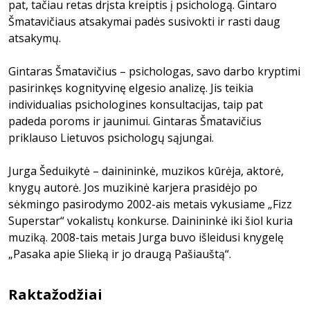
pat, tačiau retas drįsta kreiptis į psichologą. Gintaro
Šmatavičiaus atsakymai padės susivokti ir rasti daug
atsakymų.
Gintaras Šmatavičius – psichologas, savo darbo kryptimi
pasirinkęs kognityvinę elgesio analizę. Jis teikia
individualias psichologines konsultacijas, taip pat
padeda poroms ir jaunimui. Gintaras Šmatavičius
priklauso Lietuvos psichologų sąjungai.
Jurga Šeduikytė – dainininkė, muzikos kūrėja, aktorė,
knygų autorė. Jos muzikinė karjera prasidėjo po
sėkmingo pasirodymo 2002-ais metais vykusiame „Fizz
Superstar“ vokalistų konkurse. Dainininkė iki šiol kuria
muziką. 2008-tais metais Jurga buvo išleidusi knygelę
„Pasaka apie Slieką ir jo draugą Pašiauštą“.
Raktažodžiai