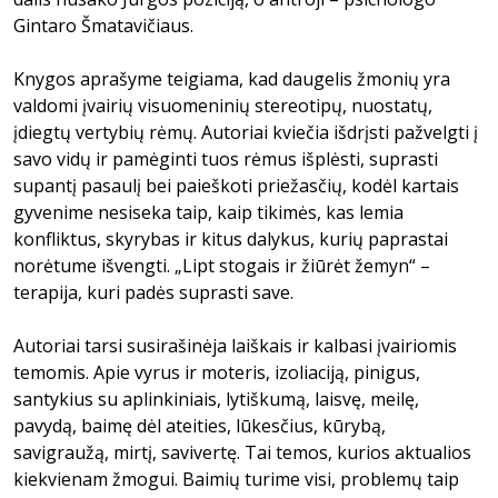
Gintaro Šmatavičiaus.
Knygos aprašyme teigiama, kad daugelis žmonių yra
valdomi įvairių visuomeninių stereotipų, nuostatų,
įdiegtų vertybių rėmų. Autoriai kviečia išdrįsti pažvelgti į
savo vidų ir pamėginti tuos rėmus išplėsti, suprasti
supantį pasaulį bei paieškoti priežasčių, kodėl kartais
gyvenime nesiseka taip, kaip tikimės, kas lemia
konfliktus, skyrybas ir kitus dalykus, kurių paprastai
norėtume išvengti. „Lipt stogais ir žiūrėt žemyn“ –
terapija, kuri padės suprasti save.
Autoriai tarsi susirašinėja laiškais ir kalbasi įvairiomis
temomis. Apie vyrus ir moteris, izoliaciją, pinigus,
santykius su aplinkiniais, lytiškumą, laisvę, meilę,
pavydą, baimę dėl ateities, lūkesčius, kūrybą,
savigraužą, mirtį, savivertę. Tai temos, kurios aktualios
kiekvienam žmogui. Baimių turime visi, problemų taip