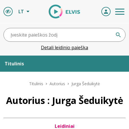
LT
Detali leidinio paieška
Titulinis
Apie ELVIS
Titulinis
Autorius
Jurga Šeduikytė
Leidiniai
Autorius : Jurga Šeduikytė
ELVIS atvyksta
Leidiniai
Naujienos