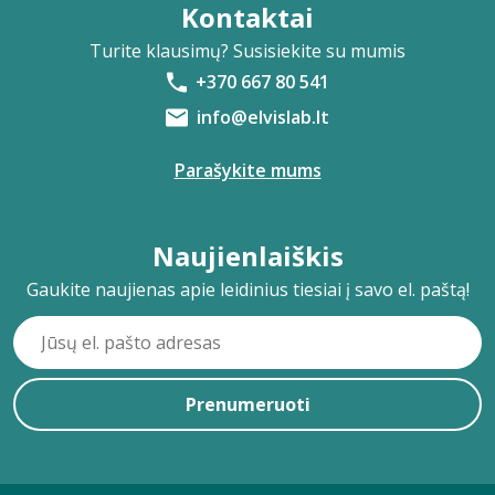
Kontaktai
Turite klausimų? Susisiekite su mumis
+370 667 80 541
info@elvislab.lt
Parašykite mums
Naujienlaiškis
Gaukite naujienas apie leidinius tiesiai į savo el. paštą!
Prenumeruoti