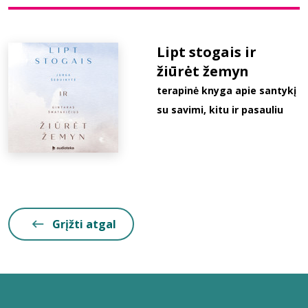
Bibliotekoms
Lipt stogais ir
žiūrėt žemyn
D.U.K.
terapinė knyga apie santykį
su savimi, kitu ir pasauliu
+370 667 80 541
info@elvislab.lt
Grįžti atgal