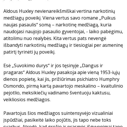
Aldous Huxley nevienareikšmiškai vertina narkotinių
medžiagų poveikį. Viena vertus savo romane „Puikus
naujas pasaulis“ somą – narkotinę medžiagą, kuria
naudojasi naujojo pasaulio gyventojai, - laiko pabėgimu,
atitolimu nuo realybės. Kita vertus pats nevengė
išbandyti narkotinių medžiagų ir tiesiogiai per asmeninę
patirtį tyrinėti jų poveikį.
Esė „Suvokimo durys“ ir jos tęsinyje „Dangus ir
pragaras“ Aldous Huxley pasakoja apie vieną 1953-iųjų
dienos popietę, kai jis, prižiūrimas psichiatro Humphry
Osmondo, pirmą kartą pavartojo meskalino – kvaitulinio
pejotlio, meksikiečių vadinamo šventuoju kaktusu,
veikliosios medžiagos.
Pavartojus šios medžiagos suintensyvėjo vizualiniai
įspūdžiai, pasikeitė laiko pojūtis, jis tapo nebe toks
svarbus. Atrodė, kad grožio ir prasmės išgyvenimai tapo