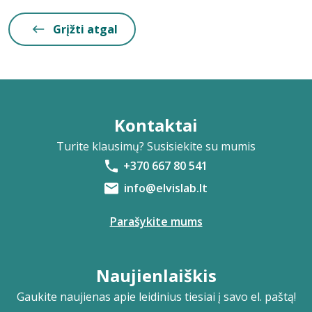
Grįžti atgal
Kontaktai
Turite klausimų? Susisiekite su mumis
+370 667 80 541
info@elvislab.lt
Parašykite mums
Naujienlaiškis
Gaukite naujienas apie leidinius tiesiai į savo el. paštą!