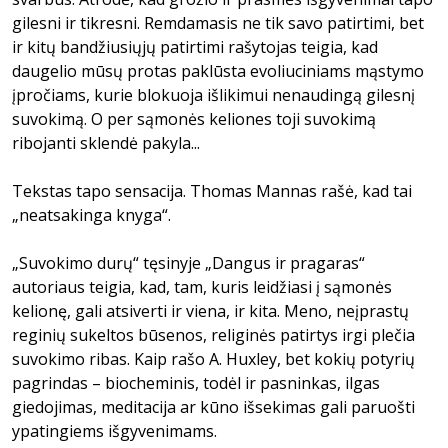
gilesni ir tikresni. Remdamasis ne tik savo patirtimi, bet
ir kitų bandžiusiųjų patirtimi rašytojas teigia, kad
daugelio mūsų protas paklūsta evoliuciniams mąstymo
įpročiams, kurie blokuoja išlikimui nenaudingą gilesnį
suvokimą. O per sąmonės keliones toji suvokimą
ribojanti sklendė pakyla...
Tekstas tapo sensacija. Thomas Mannas rašė, kad tai
„neatsakinga knyga“.
„Suvokimo durų“ tęsinyje „Dangus ir pragaras“
autoriaus teigia, kad, tam, kuris leidžiasi į sąmonės
kelionę, gali atsiverti ir viena, ir kita. Meno, neįprastų
reginių sukeltos būsenos, religinės patirtys irgi plečia
suvokimo ribas. Kaip rašo A. Huxley, bet kokių potyrių
pagrindas – biocheminis, todėl ir pasninkas, ilgas
giedojimas, meditacija ar kūno išsekimas gali paruošti
ypatingiems išgyvenimams.