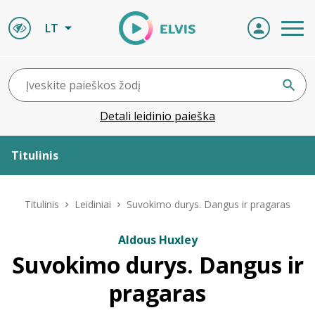
LT
Detali leidinio paieška
Titulinis
Apie ELVIS
Titulinis
Leidiniai
Suvokimo durys. Dangus ir pragaras
Leidiniai
Aldous Huxley
Suvokimo durys. Dangus ir
ELVIS atvyksta
pragaras
Naujienos