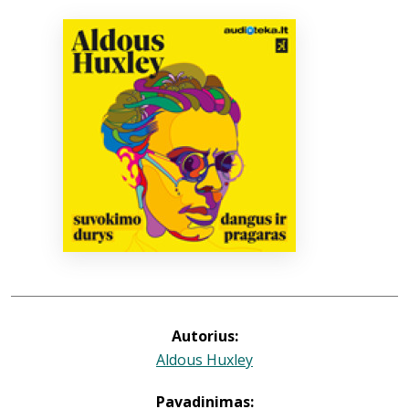
Bibliotekoms
D.U.K.
+370 667 80 541
info@elvislab.lt
Autorius:
Aldous Huxley
Pavadinimas: