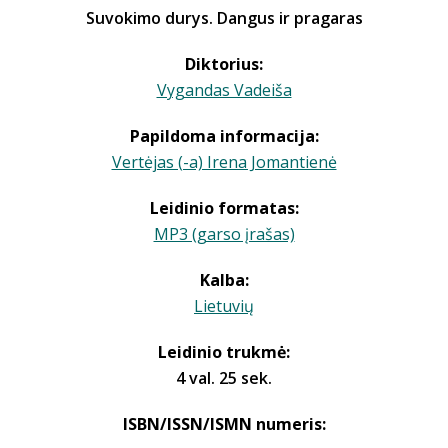
Suvokimo durys. Dangus ir pragaras
Diktorius:
Vygandas Vadeiša
Papildoma informacija:
Vertėjas (-a) Irena Jomantienė
Leidinio formatas:
MP3 (garso įrašas)
Kalba:
Lietuvių
Leidinio trukmė:
4 val. 25 sek.
ISBN/ISSN/ISMN numeris: