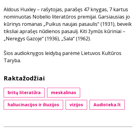
Aldous Huxley – rašytojas, parašęs 47 knygas, 7 kartus
nominuotas Nobelio literatūros premijai. Garsiausias jo
kūrinys romanas „Puikus naujas pasaulis“ (1931), beveik
tiksliai aprašęs nūdienos pasaulį. Kiti žymūs kūriniai –
„Neregys Gazoje“ (1936), „Sala“ (1962).
Šios audioknygos leidybą parėmė Lietuvos Kultūros
Taryba.
Raktažodžiai
britų literatūra
meskalinas
haliucinacijos ir iliuzijos
vizijos
Audioteka.lt