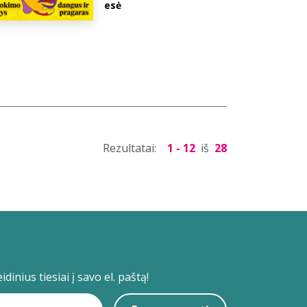
esė
Rezultatai:
1 - 12
iš
28
dinius tiesiai į savo el. paštą!