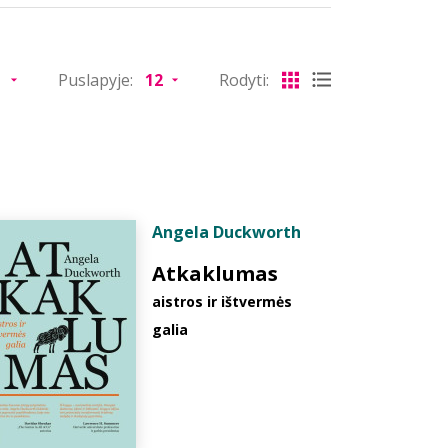
Puslapyje:
Rodyti:
Angela Duckworth
Atkaklumas
aistros ir ištvermės
galia