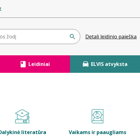
t
Detali leidinio paieška
Leidiniai
ELVIS atvyksta
Dalykinė literatūra
Vaikams ir paaugliams