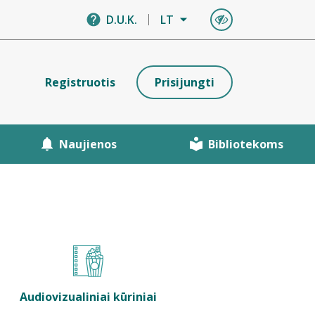
D.U.K.
LT
Registruotis
Prisijungti
Naujienos
Bibliotekoms
Audiovizualiniai kūriniai