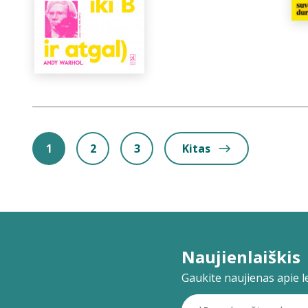
1
2
3
Kitas
Naujienlaiškis
Gaukite naujienas apie lei