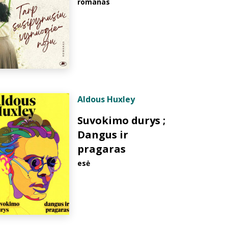
romanas
Aldous Huxley
Suvokimo durys ;
Dangus ir
pragaras
esė