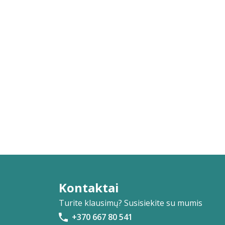
Kontaktai
Turite klausimų? Susisiekite su mumis
+370 667 80 541