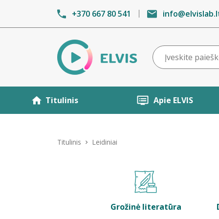
+370 667 80 541
info@elvislab.l
Titulinis
Apie ELVIS
Titulinis
Leidiniai
Grožinė literatūra