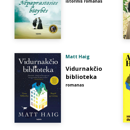
istorinis romanas
Matt Haig
Vidurnakčio
biblioteka
romanas