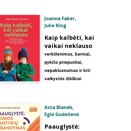
Joanna Faber
,
Julie King
Kaip kalbėti, kai
vaikai neklauso
verkšlenimas, barniai,
pykčio priepuoliai,
nepaklusnumas ir kiti
vaikystės iššūkiai
Asta Blandė
,
Eglė Gudelienė
Paauglystė: