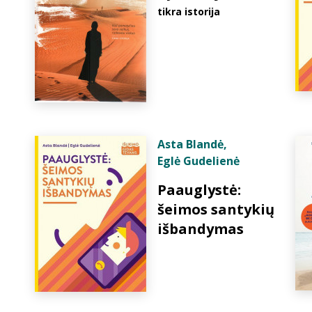
tikra istorija
Asta Blandė
,
Eglė Gudelienė
Paauglystė:
šeimos santykių
išbandymas