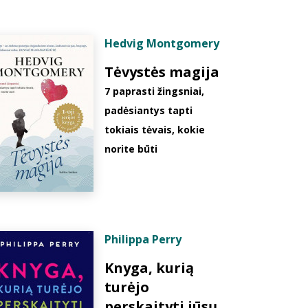
Hedvig Montgomery
Tėvystės magija
7 paprasti žingsniai,
padėsiantys tapti
tokiais tėvais, kokie
norite būti
Philippa Perry
Knyga, kurią
turėjo
perskaityti jūsų