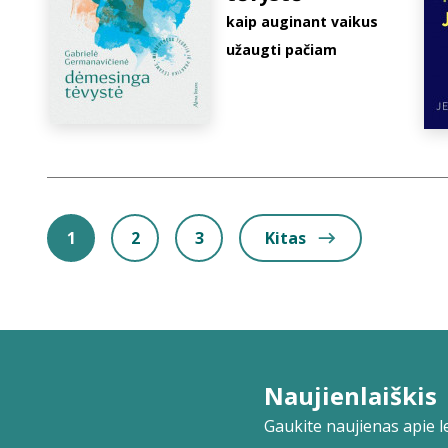
kaip auginant vaikus
užaugti pačiam
1
2
3
Kitas
Naujienlaiškis
Gaukite naujienas apie lei