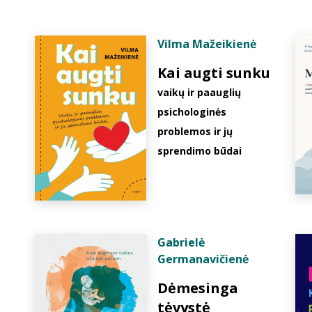
Vilma Mažeikienė
Kai augti sunku
vaikų ir paauglių
psichologinės
problemos ir jų
sprendimo būdai
Gabrielė
Germanavičienė
Dėmesinga
tėvystė