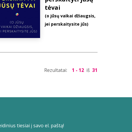
tėvai
(o jūsų vaikai džiaugsis,
jei perskaitysite jūs)
Rezultatai:
1 - 12
iš
31
dinius tiesiai į savo el. paštą!