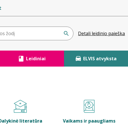
t
Detali leidinio paieška
Leidiniai
ELVIS atvyksta
Dalykinė literatūra
Vaikams ir paaugliams