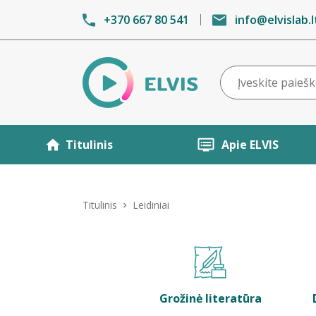
+370 667 80 541
info@elvislab.l
Titulinis
Apie ELVIS
Titulinis
Leidiniai
Grožinė literatūra