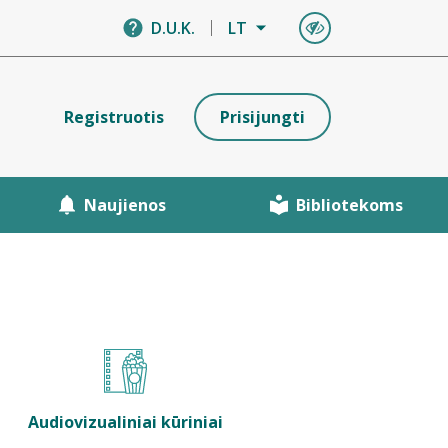
D.U.K.
LT
Registruotis
Prisijungti
Naujienos
Bibliotekoms
Audiovizualiniai kūriniai