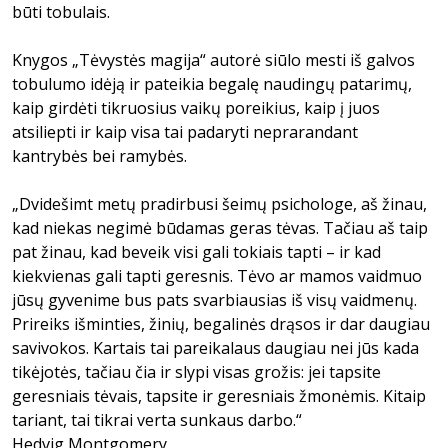
būti tobulais.
Knygos „Tėvystės magija“ autorė siūlo mesti iš galvos
tobulumo idėją ir pateikia begalę naudingų patarimų,
kaip girdėti tikruosius vaikų poreikius, kaip į juos
atsiliepti ir kaip visa tai padaryti neprarandant
kantrybės bei ramybės.
„Dvidešimt metų pradirbusi šeimų psichologe, aš žinau,
kad niekas negimė būdamas geras tėvas. Tačiau aš taip
pat žinau, kad beveik visi gali tokiais tapti – ir kad
kiekvienas gali tapti geresnis. Tėvo ar mamos vaidmuo
jūsų gyvenime bus pats svarbiausias iš visų vaidmenų.
Prireiks išminties, žinių, begalinės drąsos ir dar daugiau
savivokos. Kartais tai pareikalaus daugiau nei jūs kada
tikėjotės, tačiau čia ir slypi visas grožis: jei tapsite
geresniais tėvais, tapsite ir geresniais žmonėmis. Kitaip
tariant, tai tikrai verta sunkaus darbo.“
Hedvig Montgomery