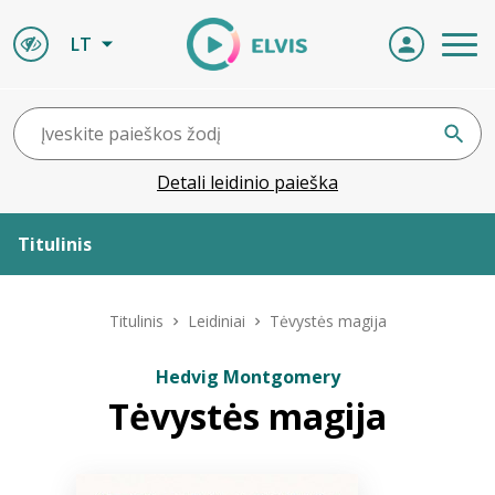
LT
Detali leidinio paieška
Titulinis
Apie ELVIS
Titulinis
Leidiniai
Tėvystės magija
Leidiniai
Hedvig Montgomery
Tėvystės magija
ELVIS atvyksta
Naujienos