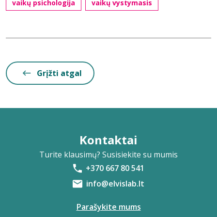
vaikų psichologija
vaikų vystymasis
Grįžti atgal
Kontaktai
Turite klausimų? Susisiekite su mumis
+370 667 80 541
info@elvislab.lt
Parašykite mums