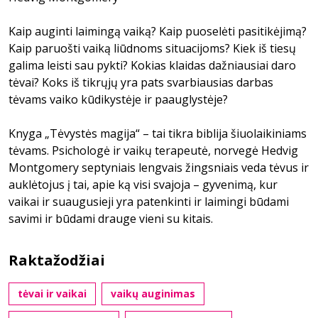
Kaip auginti laimingą vaiką? Kaip puoselėti pasitikėjimą?
Kaip paruošti vaiką liūdnoms situacijoms? Kiek iš tiesų
galima leisti sau pykti? Kokias klaidas dažniausiai daro
tėvai? Koks iš tikrųjų yra pats svarbiausias darbas
tėvams vaiko kūdikystėje ir paauglystėje?
Knyga „Tėvystės magija“ – tai tikra biblija šiuolaikiniams
tėvams. Psichologė ir vaikų terapeutė, norvegė Hedvig
Montgomery septyniais lengvais žingsniais veda tėvus ir
auklėtojus į tai, apie ką visi svajoja – gyvenimą, kur
vaikai ir suaugusieji yra patenkinti ir laimingi būdami
savimi ir būdami drauge vieni su kitais.
Raktažodžiai
tėvai ir vaikai
vaikų auginimas