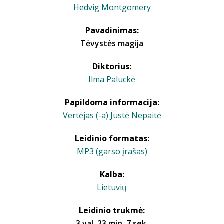
Hedvig Montgomery
Pavadinimas:
Tėvystės magija
Diktorius:
Ilma Paluckė
Papildoma informacija:
Vertėjas (-a) Justė Nepaitė
Leidinio formatas:
MP3 (garso įrašas)
Kalba:
Lietuvių
Leidinio trukmė:
3 val. 23 min. 7 sek.