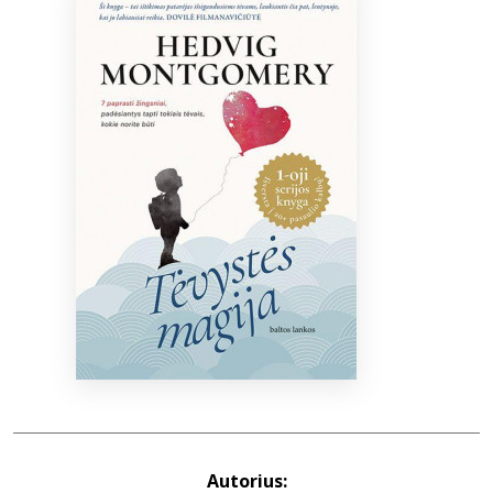
Bibliotekoms
D.U.K.
+370 667 80 541
info@elvislab.lt
Autorius: