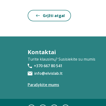
Grįžti atgal
Kontaktai
Turite klausimų? Susisiekite su mumis
+370 667 80 541
info@elvislab.lt
Parašykite mums