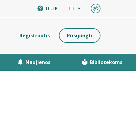
D.U.K.
LT
Registruotis
Prisijungti
Naujienos
Bibliotekoms