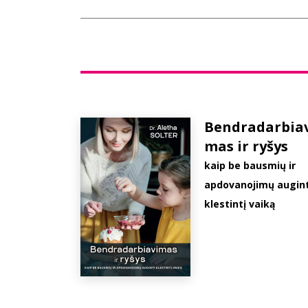
Bendradarbia
mas ir ryšys
kaip be bausmių ir
apdovanojimų augint
klestintį vaiką