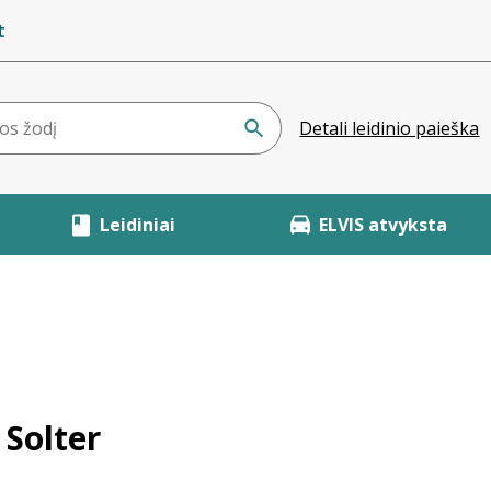
t
Detali leidinio paieška
Leidiniai
ELVIS atvyksta
 Solter