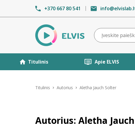
+370 667 80 541
info@elvislab.l
Titulinis
Apie ELVIS
Titulinis
Autorius
Aletha Jauch Solter
Autorius: Aletha Jauch