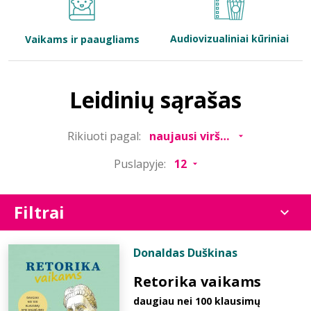
Bibliotekoms
Audiovizualiniai kūriniai
Vaikams ir paaugliams
D.U.K.
Leidinių sąrašas
+370 667 80 541
Rikiuoti pagal:
info@elvislab.lt
Puslapyje:
Filtrai
Donaldas Duškinas
Retorika vaikams
daugiau nei 100 klausimų