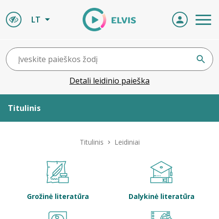
LT
Detali leidinio paieška
Titulinis
Apie ELVIS
Titulinis
Leidiniai
Leidiniai
ELVIS atvyksta
Grožinė literatūra
Dalykinė literatūra
Naujienos