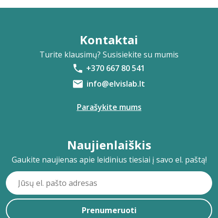
Kontaktai
Turite klausimų? Susisiekite su mumis
+370 667 80 541
info@elvislab.lt
Parašykite mums
Naujienlaiškis
Gaukite naujienas apie leidinius tiesiai į savo el. paštą!
Prenumeruoti