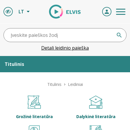
LT
Detali leidinio paieška
Titulinis
Apie ELVIS
Titulinis
Leidiniai
Leidiniai
ELVIS atvyksta
Grožinė literatūra
Dalykinė literatūra
Naujienos