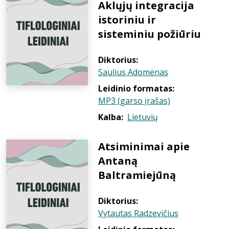
Aklųjų integracija
istoriniu ir
sisteminiu požiūriu
Diktorius:
Saulius Adomėnas
Leidinio formatas:
MP3 (garso įrašas)
Kalba:
Lietuvių
Atsiminimai apie
Antaną
Baltramiejūną
Diktorius:
Vytautas Radzevičius