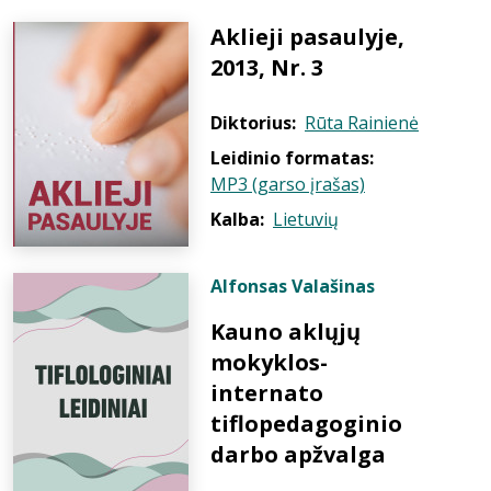
Aklieji pasaulyje,
2013, Nr. 3
Diktorius:
Rūta Rainienė
Leidinio formatas:
MP3 (garso įrašas)
Kalba:
Lietuvių
Alfonsas Valašinas
Kauno aklųjų
mokyklos-
internato
tiflopedagoginio
darbo apžvalga