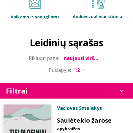
Bibliotekoms
Audiovizualiniai kūriniai
Vaikams ir paaugliams
D.U.K.
Leidinių sąrašas
+370 667 80 541
Rikiuoti pagal:
info@elvislab.lt
Puslapyje:
Filtrai
Vaclovas Smalakys
Saulėtekio žarose
apybraižos