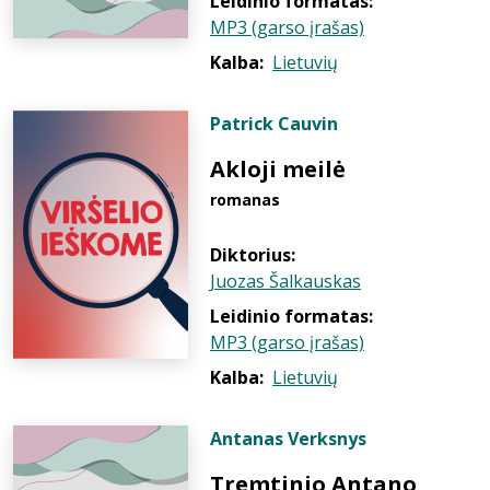
Leidinio formatas:
MP3 (garso įrašas)
Kalba:
Lietuvių
Patrick Cauvin
Akloji meilė
romanas
Diktorius:
Juozas Šalkauskas
Leidinio formatas:
MP3 (garso įrašas)
Kalba:
Lietuvių
Antanas Verksnys
Tremtinio Antano