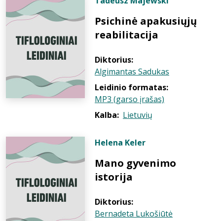
Tadeusz Majewski
Psichinė apakusiųjų
reabilitacija
Diktorius:
Algimantas Sadukas
Leidinio formatas:
MP3 (garso įrašas)
Kalba:
Lietuvių
Helena Keler
Mano gyvenimo
istorija
Diktorius:
Bernadeta Lukošiūtė