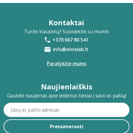
Kontaktai
Turite klausimų? Susisiekite su mumis
+370 667 80 541
info@elvislab.lt
Parašykite mums
Naujienlaiškis
Gaukite naujienas apie leidinius tiesiai į savo el. paštą!
Prenumeruoti