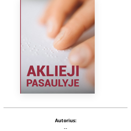
Bibliotekoms
D.U.K.
+370 667 80 541
info@elvislab.lt
Autorius:
--