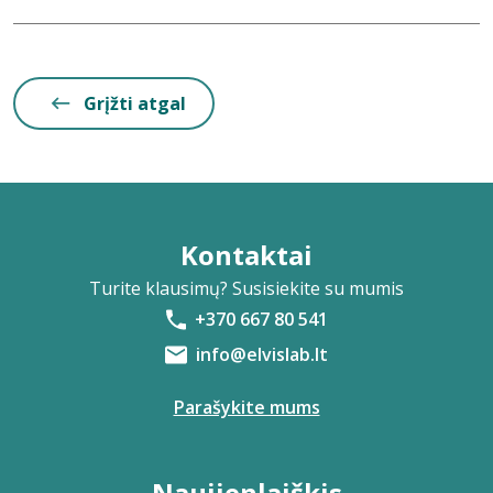
Grįžti atgal
Kontaktai
Turite klausimų? Susisiekite su mumis
+370 667 80 541
info@elvislab.lt
Parašykite mums
Naujienlaiškis