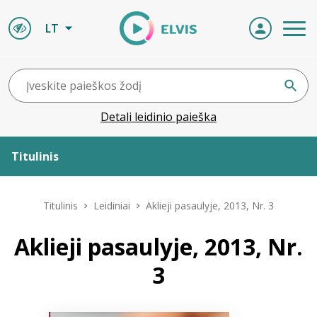
LT
Detali leidinio paieška
Titulinis
Apie ELVIS
Titulinis
Leidiniai
Aklieji pasaulyje, 2013, Nr. 3
Leidiniai
Aklieji pasaulyje, 2013, Nr.
3
ELVIS atvyksta
Naujienos