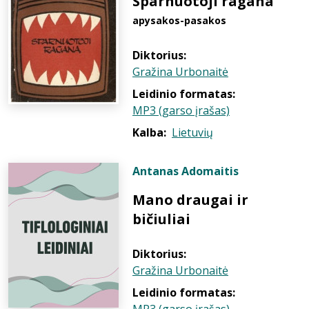
Sparnuotoji ragana
apysakos-pasakos
Diktorius:
Gražina Urbonaitė
Leidinio formatas:
MP3 (garso įrašas)
Kalba:
Lietuvių
Antanas Adomaitis
Mano draugai ir
bičiuliai
Diktorius:
Gražina Urbonaitė
Leidinio formatas: