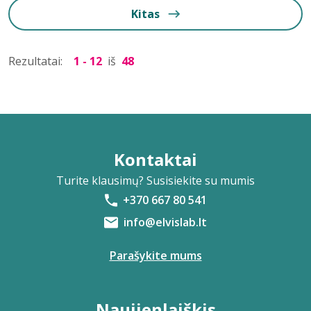
Kitas
Rezultatai:
1 - 12
iš
48
Kontaktai
Turite klausimų? Susisiekite su mumis
+370 667 80 541
info@elvislab.lt
Parašykite mums
Naujienlaiškis