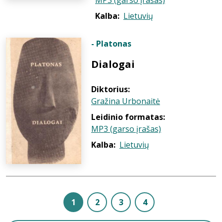
MP3 (garso įrašas)
Kalba:
Lietuvių
- Platonas
Dialogai
Diktorius:
Gražina Urbonaitė
Leidinio formatas:
MP3 (garso įrašas)
Kalba:
Lietuvių
1
2
3
4