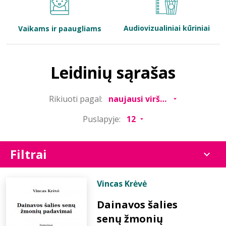
Bibliotekoms
Audiovizualiniai kūriniai
Vaikams ir paaugliams
D.U.K.
Leidinių sąrašas
+370 667 80 541
Rikiuoti pagal:
info@elvislab.lt
Puslapyje:
Filtrai
Vincas Krėvė
Dainavos šalies
senų žmonių