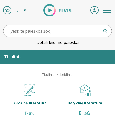
LT
Detali leidinio paieška
Titulinis
Apie ELVIS
Titulinis
Leidiniai
Leidiniai
ELVIS atvyksta
Grožinė literatūra
Dalykinė literatūra
Naujienos