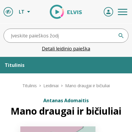
LT
Detali leidinio paieška
Titulinis
Apie ELVIS
Titulinis
Leidiniai
Mano draugai ir bičiuliai
Leidiniai
Antanas Adomaitis
Mano draugai ir bičiuliai
ELVIS atvyksta
Naujienos