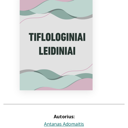
Bibliotekoms
D.U.K.
+370 667 80 541
info@elvislab.lt
Autorius:
Antanas Adomaitis