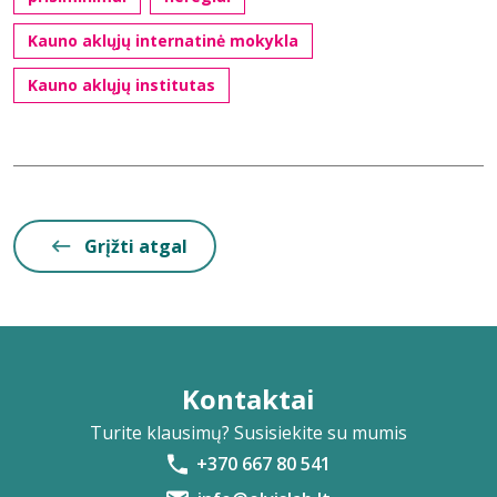
Kauno aklųjų internatinė mokykla
Kauno aklųjų institutas
Grįžti atgal
Kontaktai
Turite klausimų? Susisiekite su mumis
+370 667 80 541