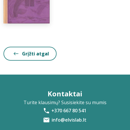
Grįžti atgal
Kontaktai
Turite klausimų? Susisiekite su mumis
+370 667 80 541
info@elvislab.lt