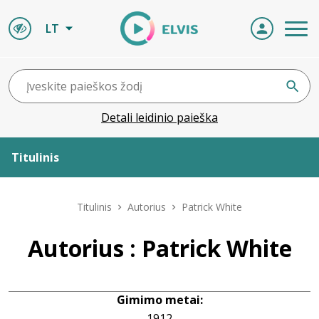
LT
Detali leidinio paieška
Titulinis
Apie ELVIS
Titulinis
Autorius
Patrick White
Leidiniai
Autorius : Patrick White
ELVIS atvyksta
Gimimo metai:
Naujienos
1912