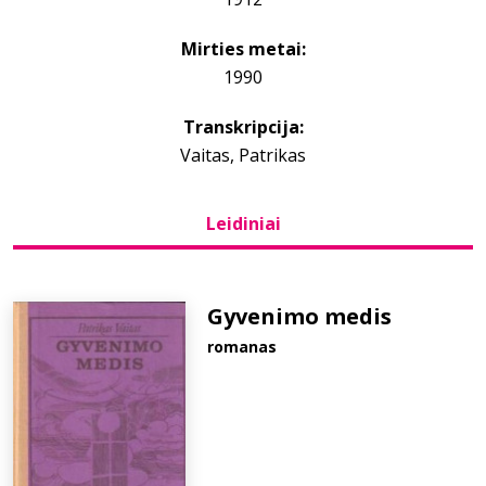
Mirties metai:
Bibliotekoms
1990
D.U.K.
Transkripcija:
Vaitas, Patrikas
+370 667 80 541
Leidiniai
info@elvislab.lt
Gyvenimo medis
romanas