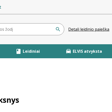
t
Detali leidinio paieška
Leidiniai
ELVIS atvyksta
ksnys