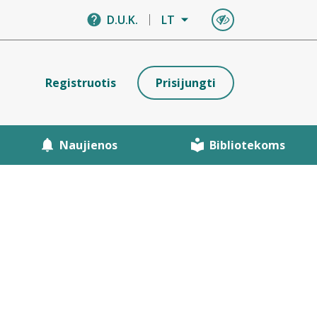
D.U.K.
LT
Registruotis
Prisijungti
Naujienos
Bibliotekoms