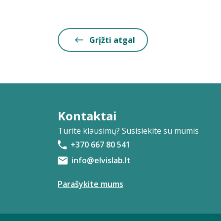
Grįžti atgal
Kontaktai
Turite klausimų? Susisiekite su mumis
+370 667 80 541
info@elvislab.lt
Parašykite mums