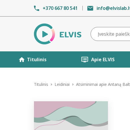
+370 667 80 541
info@elvislab.l
Titulinis
Apie ELVIS
Titulinis
Leidiniai
Atsiminimai apie Antaną Bal