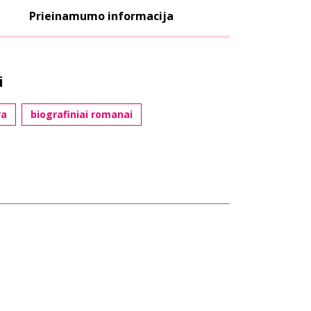
Prieinamumo informacija
i
ra
biografiniai romanai