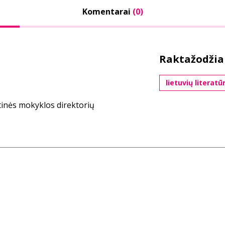
Komentarai
(0)
Raktažodžia
lietuvių literatū
tinės mokyklos direktorių