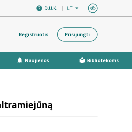
D.U.K.
LT
Registruotis
Prisijungti
Naujienos
Bibliotekoms
altramiejūną