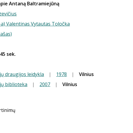
apie Antaną Baltramiejūną
zevičius
-a) Valentinas Vytautas Toločka
rašas)
 45 sek.
jų draugijos leidykla
|
1978
|
Vilnius
jų biblioteka
|
2007
|
Vilnius
ertinimų