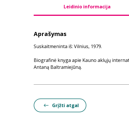
Leidinio informacija
Aprašymas
Suskaitmeninta iš: Vilnius, 1979.
Biografinė knyga apie Kauno aklųjų interna
Antaną Baltramiejūną.
Grįžti atgal