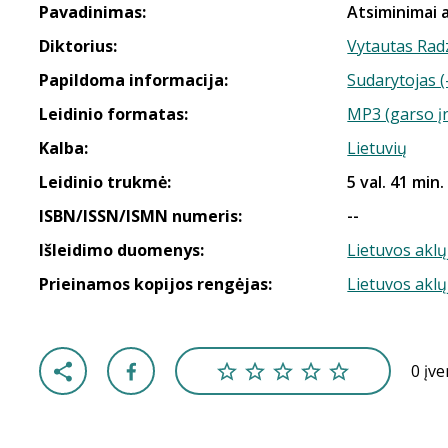
Pavadinimas:
Atsiminimai 
Diktorius:
Vytautas Rad
Papildoma informacija:
Sudarytojas (
Leidinio formatas:
MP3 (garso į
Kalba:
Lietuvių
Leidinio trukmė:
5 val. 41 min.
ISBN/ISSN/ISMN numeris:
--
Išleidimo duomenys:
Lietuvos aklų
Prieinamos kopijos rengėjas:
Lietuvos aklų
0 įv