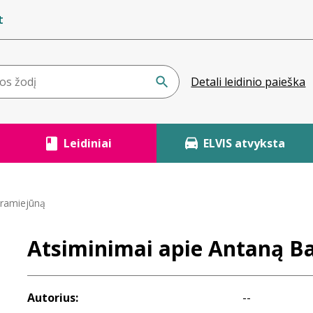
t
Detali leidinio paieška
Leidiniai
ELVIS atvyksta
tramiejūną
Atsiminimai apie Antaną B
Autorius:
--