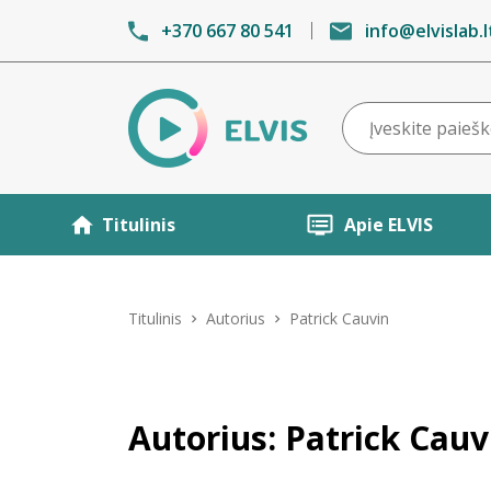
+370 667 80 541
info@elvislab.l
Titulinis
Apie ELVIS
Titulinis
Autorius
Patrick Cauvin
Autorius: Patrick Cauv