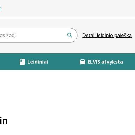
t
Detali leidinio paieška
Leidiniai
ELVIS atvyksta
in