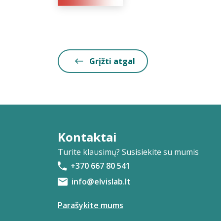
Grįžti atgal
Kontaktai
Turite klausimų? Susisiekite su mumis
+370 667 80 541
info@elvislab.lt
Parašykite mums