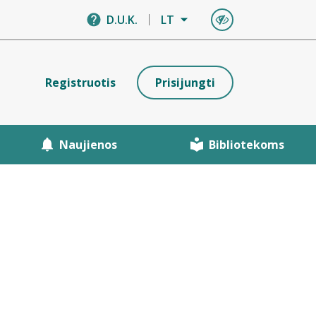
D.U.K.
LT
Registruotis
Prisijungti
Naujienos
Bibliotekoms