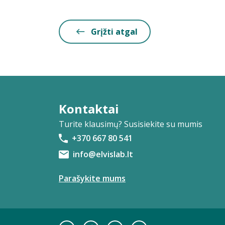
Grįžti atgal
Kontaktai
Turite klausimų? Susisiekite su mumis
+370 667 80 541
info@elvislab.lt
Parašykite mums