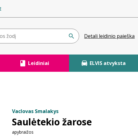
t
Detali leidinio paieška
Leidiniai
ELVIS atvyksta
Vaclovas Smalakys
Saulėtekio žarose
apybraižos