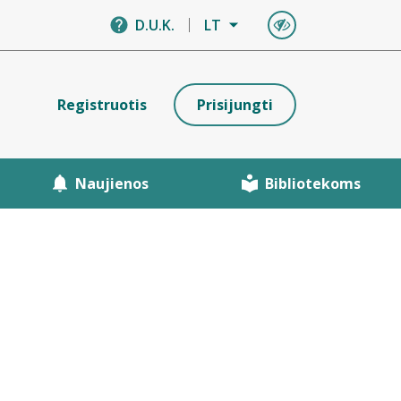
D.U.K.
LT
Registruotis
Prisijungti
Naujienos
Bibliotekoms