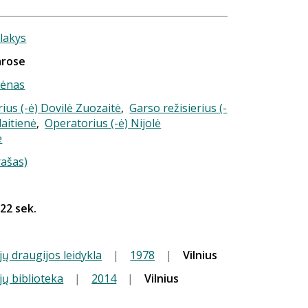
lakys
arose
mėnas
rius (-ė) Dovilė Zuozaitė
,
Garso režisierius (-
laitienė
,
Operatorius (-ė) Nijolė
ė
rašas)
 22 sek.
jų draugijos leidykla
|
1978
|
Vilnius
jų biblioteka
|
2014
|
Vilnius