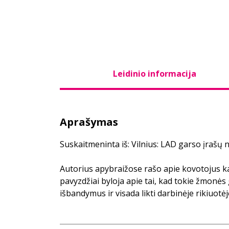
Leidinio informacija
Aprašymas
Suskaitmeninta iš: Vilnius: LAD garso įrašų 
Autorius apybraižose rašo apie kovotojus k
pavyzdžiai byloja apie tai, kad tokie žmonės g
išbandymus ir visada likti darbinėje rikiuotėj