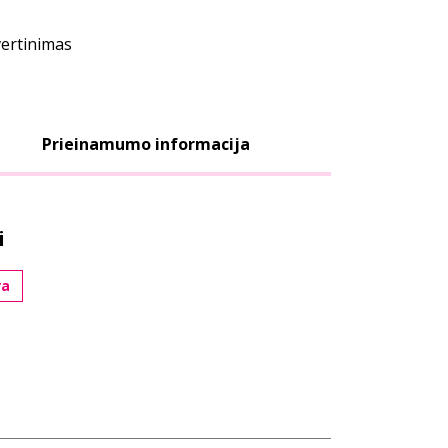
vertinimas
Prieinamumo informacija
i
ra