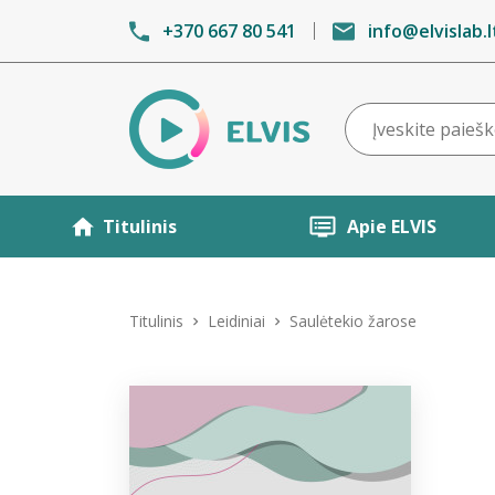
+370 667 80 541
info@elvislab.l
Titulinis
Apie ELVIS
Titulinis
Leidiniai
Saulėtekio žarose