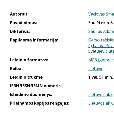
Autorius:
Vaclovas Sma
Pavadinimas:
Saulėtekio ž
Diktorius:
Saulius Ado
Papildoma informacija:
Garso režisie
ė) Laima Povi
Svetulevičiūt
Leidinio formatas:
MP3 (garso į
Kalba:
Lietuvių
Leidinio trukmė:
1 val. 51 min.
ISBN/ISSN/ISMN numeris:
--
Išleidimo duomenys:
Lietuvos aklų
Prieinamos kopijos rengėjas:
Lietuvos aklų