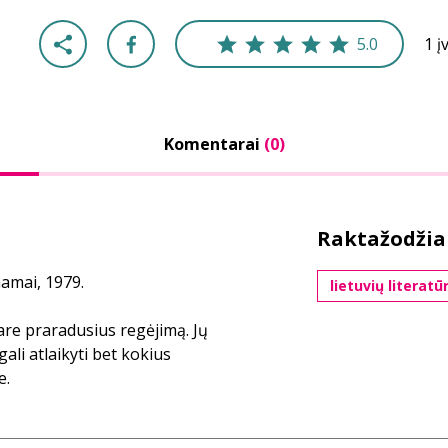
5.0
1 į
Komentarai
(0)
Raktažodžia
namai, 1979.
lietuvių literatū
are praradusius regėjimą. Jų
ali atlaikyti bet kokius
e.