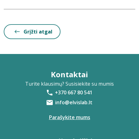
Grįžti atgal
Kontaktai
Turite klausimų? Susisiekite su mumis
+370 667 80 541
info@elvislab.lt
Parašykite mums