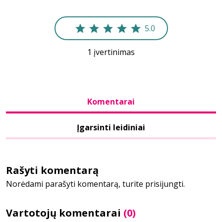
Bibliotekoms
5.0
1 įvertinimas
D.U.K.
+370 667 80 541
Komentarai
info@elvislab.lt
Įgarsinti leidiniai
Rašyti komentarą
Norėdami parašyti komentarą, turite prisijungti.
Vartotojų komentarai
(0)