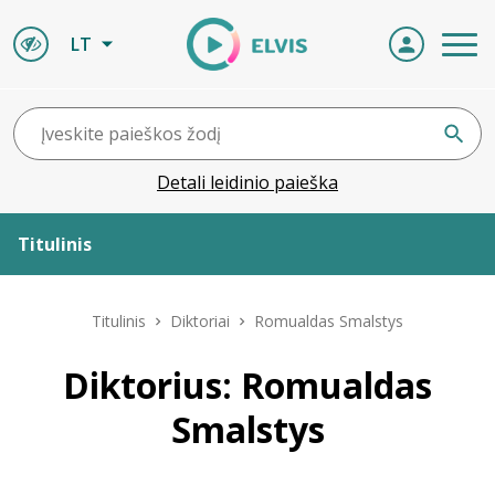
LT
Detali leidinio paieška
Titulinis
Apie ELVIS
Titulinis
Diktoriai
Romualdas Smalstys
Leidiniai
Diktorius: Romualdas
Smalstys
ELVIS atvyksta
Naujienos