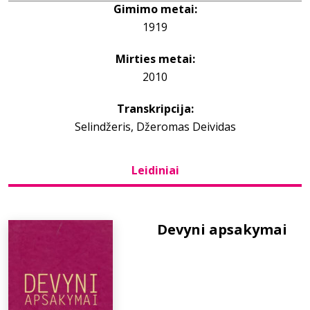
Gimimo metai:
1919
Bibliotekoms
Mirties metai:
D.U.K.
2010
Transkripcija:
+370 667 80 541
Selindžeris, Džeromas Deividas
info@elvislab.lt
Leidiniai
Devyni apsakymai