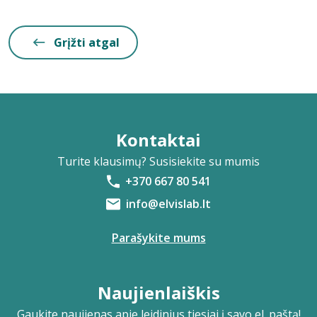
Grįžti atgal
Kontaktai
Turite klausimų? Susisiekite su mumis
+370 667 80 541
info@elvislab.lt
Parašykite mums
Naujienlaiškis
Gaukite naujienas apie leidinius tiesiai į savo el. paštą!