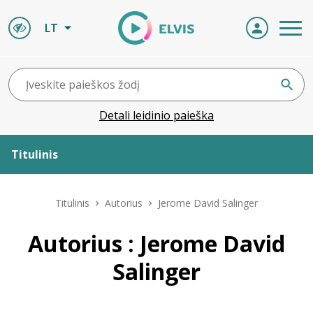
LT
Detali leidinio paieška
Titulinis
Apie ELVIS
Titulinis
Autorius
Jerome David Salinger
Leidiniai
Autorius : Jerome David
Salinger
ELVIS atvyksta
Naujienos