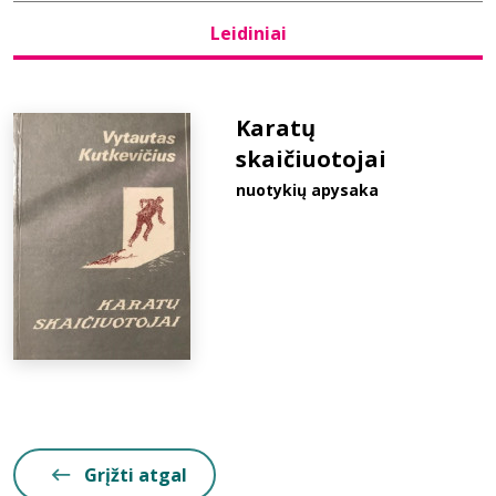
Leidiniai
Bibliotekoms
D.U.K.
Karatų
skaičiuotojai
nuotykių apysaka
+370 667 80 541
info@elvislab.lt
Grįžti atgal