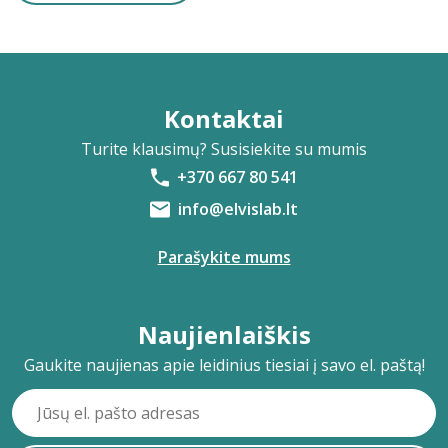
Kontaktai
Turite klausimų? Susisiekite su mumis
+370 667 80 541
info@elvislab.lt
Parašykite mums
Naujienlaiškis
Gaukite naujienas apie leidinius tiesiai į savo el. paštą!