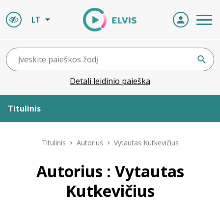
LT
Detali leidinio paieška
Titulinis
Apie ELVIS
Titulinis
Autorius
Vytautas Kutkevičius
Leidiniai
Autorius : Vytautas
Kutkevičius
ELVIS atvyksta
Naujienos