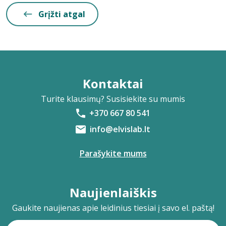
Grįžti atgal
Kontaktai
Turite klausimų? Susisiekite su mumis
+370 667 80 541
info@elvislab.lt
Parašykite mums
Naujienlaiškis
Gaukite naujienas apie leidinius tiesiai į savo el. paštą!