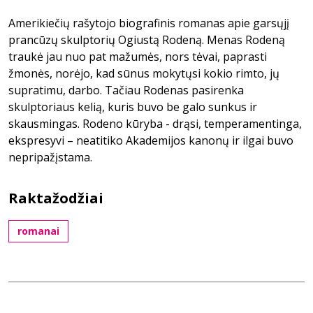
Amerikiečių rašytojo biografinis romanas apie garsųjį
prancūzų skulptorių Ogiustą Rodeną. Menas Rodeną
traukė jau nuo pat mažumės, nors tėvai, paprasti
žmonės, norėjo, kad sūnus mokytųsi kokio rimto, jų
supratimu, darbo. Tačiau Rodenas pasirenka
skulptoriaus kelią, kuris buvo be galo sunkus ir
skausmingas. Rodeno kūryba - drąsi, temperamentinga,
ekspresyvi – neatitiko Akademijos kanonų ir ilgai buvo
nepripažįstama.
Raktažodžiai
romanai