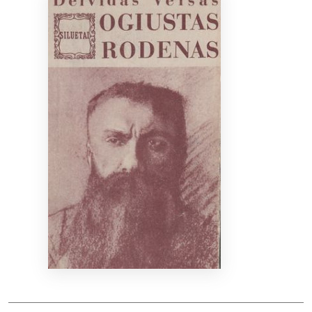
Bibliotekoms
D.U.K.
+370 667 80 541
info@elvislab.lt