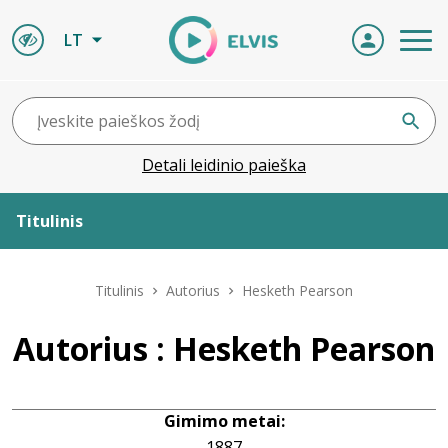
LT
Detali leidinio paieška
Titulinis
Apie ELVIS
Titulinis
Autorius
Hesketh Pearson
Leidiniai
Autorius : Hesketh Pearson
ELVIS atvyksta
Gimimo metai:
Naujienos
1887