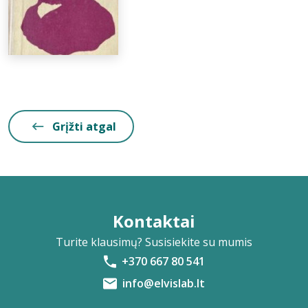
Grįžti atgal
Kontaktai
Turite klausimų? Susisiekite su mumis
+370 667 80 541
info@elvislab.lt