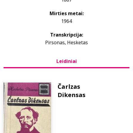
Mirties metai:
Bibliotekoms
1964
D.U.K.
Transkripcija:
Pirsonas, Hesketas
+370 667 80 541
Leidiniai
info@elvislab.lt
Čarlzas
Dikensas