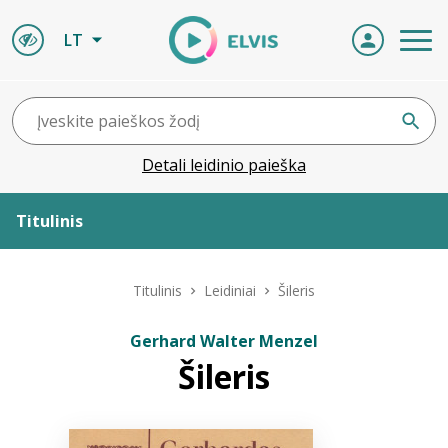
LT
Detali leidinio paieška
Titulinis
Apie ELVIS
Titulinis
Leidiniai
Šileris
Leidiniai
Gerhard Walter Menzel
Šileris
ELVIS atvyksta
Naujienos