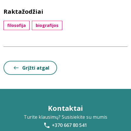
Raktažodžiai
filosofija
biografijos
Grįžti atgal
Kontaktai
Turite klausimų? Susisiekite su mumis
+370 667 80 541