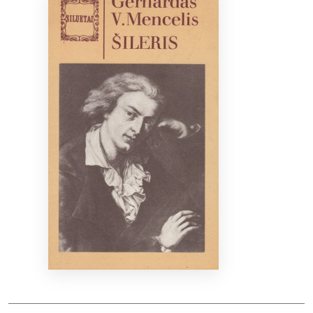
Bibliotekoms
D.U.K.
+370 667 80 541
info@elvislab.lt