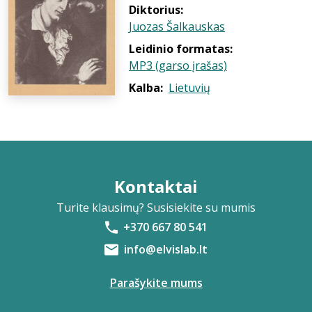
Diktorius:
Juozas Šalkauskas
Leidinio formatas:
MP3 (garso įrašas)
Kalba:
Lietuvių
Kontaktai
Turite klausimų? Susisiekite su mumis
+370 667 80 541
info@elvislab.lt
Parašykite mums