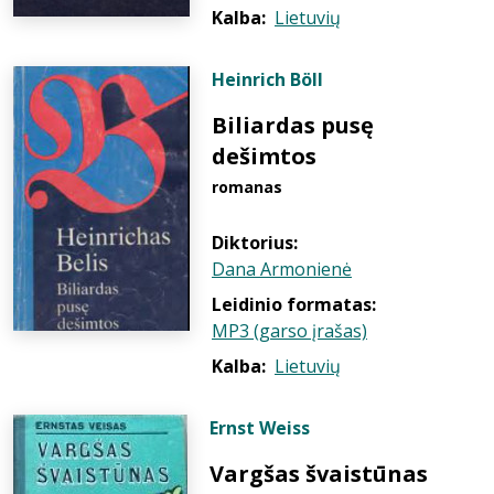
Kalba:
Lietuvių
Heinrich Böll
Biliardas pusę
dešimtos
romanas
Diktorius:
Dana Armonienė
Leidinio formatas:
MP3 (garso įrašas)
Kalba:
Lietuvių
Ernst Weiss
Vargšas švaistūnas