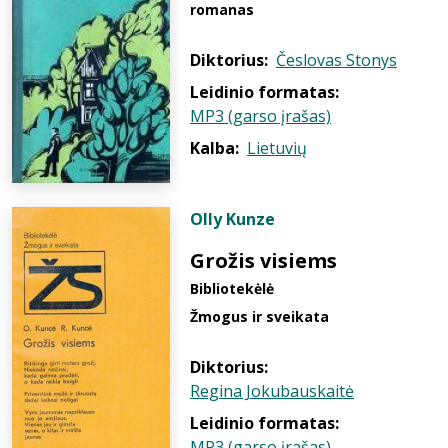
romanas
Diktorius:
Česlovas Stonys
Leidinio formatas:
MP3 (garso įrašas)
Kalba:
Lietuvių
Olly Kunze
Grožis visiems
Bibliotekėlė
Žmogus ir sveikata
Diktorius:
Regina Jokubauskaitė
Leidinio formatas:
MP3 (garso įrašas)