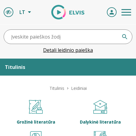
LT
Detali leidinio paieška
Titulinis
Apie ELVIS
Titulinis
Leidiniai
Leidiniai
ELVIS atvyksta
Grožinė literatūra
Dalykinė literatūra
Naujienos