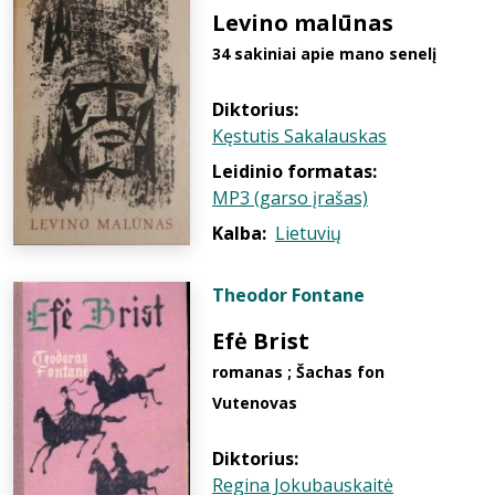
Levino malūnas
34 sakiniai apie mano senelį
Diktorius:
Kęstutis Sakalauskas
Leidinio formatas:
MP3 (garso įrašas)
Kalba:
Lietuvių
Theodor Fontane
Efė Brist
romanas ; Šachas fon
Vutenovas
Diktorius:
Regina Jokubauskaitė