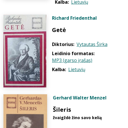
Kalba:
Lietuvių
Richard Friedenthal
Getė
Diktorius:
Vytautas Širka
Leidinio formatas:
MP3 (garso įrašas)
Kalba:
Lietuvių
Gerhard Walter Menzel
Šileris
žvaigždė žino savo kelią