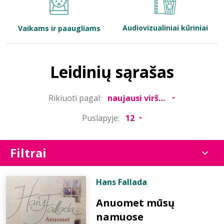
Bibliotekoms
Audiovizualiniai kūriniai
Vaikams ir paaugliams
D.U.K.
Leidinių sąrašas
+370 667 80 541
Rikiuoti pagal:
info@elvislab.lt
Puslapyje:
Filtrai
Hans Fallada
Anuomet mūsų
namuose