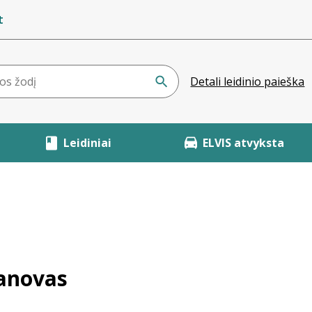
t
Detali leidinio paieška
Leidiniai
ELVIS atvyksta
banovas