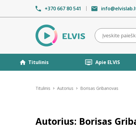
+370 667 80 541
info@elvislab.l
Titulinis
Apie ELVIS
Titulinis
Autorius
Borisas Gribanovas
Autorius: Borisas Gri