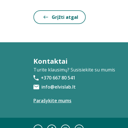
Grįžti atgal
Kontaktai
Turite klausimų? Susisiekite su mumis
+370 667 80 541
info@elvislab.lt
Parašykite mums