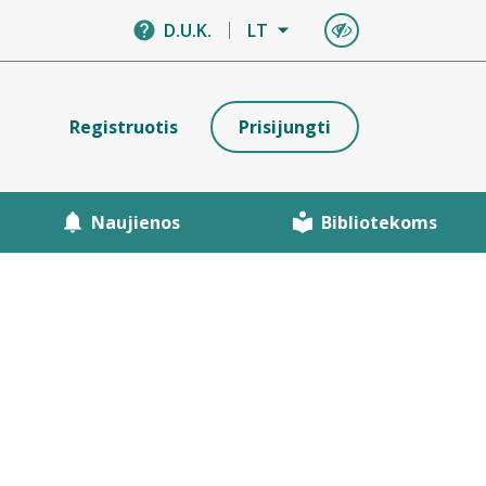
D.U.K.
LT
Registruotis
Prisijungti
Naujienos
Bibliotekoms