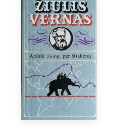
Bibliotekoms
D.U.K.
+370 667 80 541
info@elvislab.lt