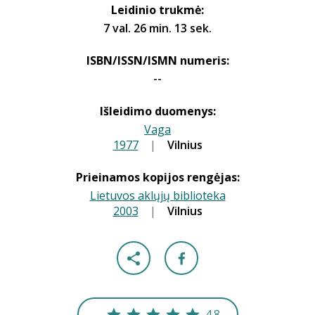
Leidinio trukmė:
7 val. 26 min. 13 sek.
ISBN/ISSN/ISMN numeris:
--
Išleidimo duomenys:
Vaga
1977
|
|
Vilnius
Prieinamos kopijos rengėjas:
Lietuvos aklųjų biblioteka
2003
|
|
Vilnius
4.8