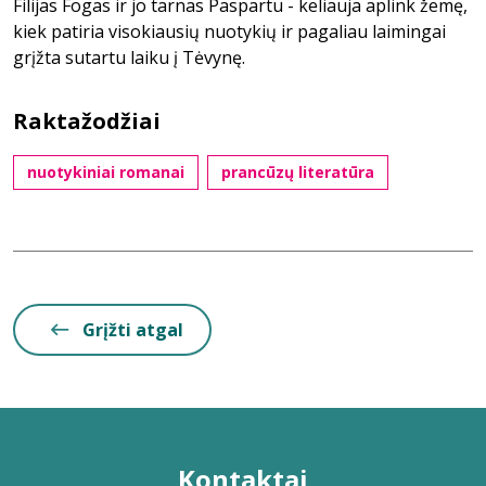
Filijas Fogas ir jo tarnas Paspartu - keliauja aplink žemę,
kiek patiria visokiausių nuotykių ir pagaliau laimingai
grįžta sutartu laiku į Tėvynę.
Raktažodžiai
nuotykiniai romanai
prancūzų literatūra
Grįžti atgal
Kontaktai