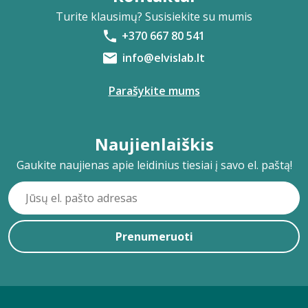
Turite klausimų? Susisiekite su mumis
+370 667 80 541
info@elvislab.lt
Parašykite mums
Naujienlaiškis
Gaukite naujienas apie leidinius tiesiai į savo el. paštą!
Prenumeruoti