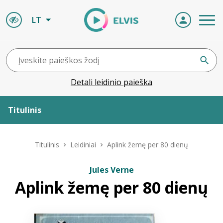
LT
Detali leidinio paieška
Titulinis
Apie ELVIS
Titulinis
Leidiniai
Aplink žemę per 80 dienų
Leidiniai
Jules Verne
Aplink žemę per 80 dienų
ELVIS atvyksta
Naujienos