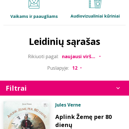
Bibliotekoms
Audiovizualiniai kūriniai
Vaikams ir paaugliams
D.U.K.
Leidinių sąrašas
+370 667 80 541
Rikiuoti pagal:
info@elvislab.lt
Puslapyje:
Filtrai
Jules Verne
Aplink Žemę per 80
dienų