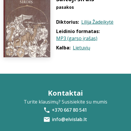
pasakos
Diktorius:
Lilija Žadeikytė
Leidinio formatas:
MP3 (garso įrašas)
Kalba:
Lietuvių
Kontaktai
Turite klausimų? Susisiekite su mumis
+370 667 80 541
info@elvislab.lt