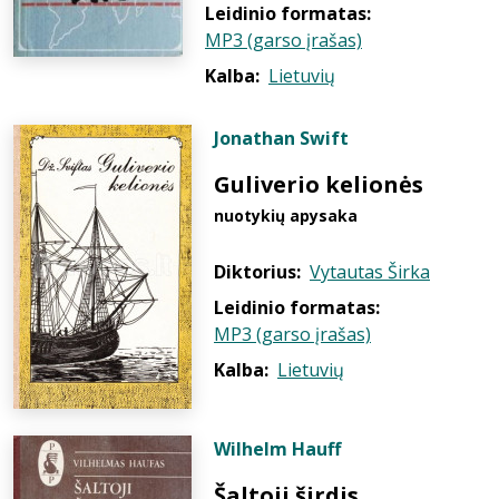
Leidinio formatas:
MP3 (garso įrašas)
Kalba:
Lietuvių
Jonathan Swift
Guliverio kelionės
nuotykių apysaka
Diktorius:
Vytautas Širka
Leidinio formatas:
MP3 (garso įrašas)
Kalba:
Lietuvių
Wilhelm Hauff
Šaltoji širdis