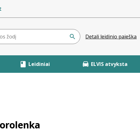
t
Detali leidinio paieška
Leidiniai
ELVIS atvyksta
Korolenka