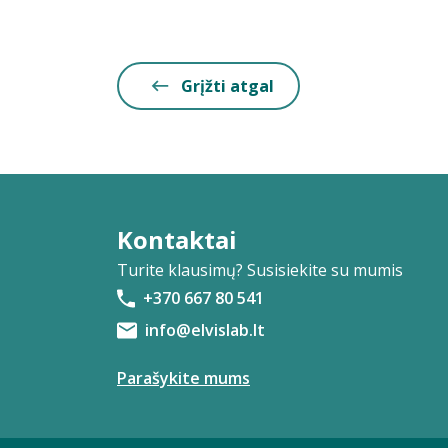
Grįžti atgal
Kontaktai
Turite klausimų? Susisiekite su mumis
+370 667 80 541
info@elvislab.lt
Parašykite mums