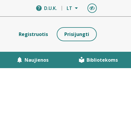
D.U.K.
LT
Registruotis
Prisijungti
Naujienos
Bibliotekoms