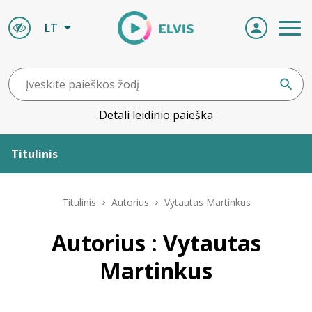
LT
Detali leidinio paieška
Titulinis
Apie ELVIS
Titulinis
Autorius
Vytautas Martinkus
Leidiniai
Autorius : Vytautas
Martinkus
ELVIS atvyksta
Naujienos