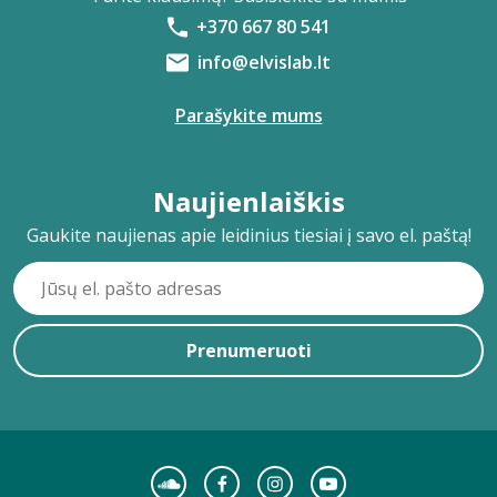
+370 667 80 541
info@elvislab.lt
Parašykite mums
Naujienlaiškis
Gaukite naujienas apie leidinius tiesiai į savo el. paštą!
Prenumeruoti