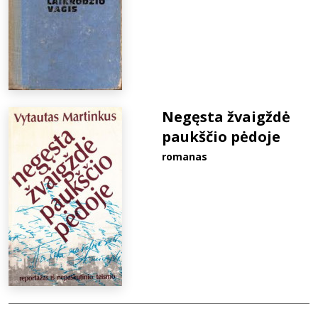
Negęsta žvaigždė
paukščio pėdoje
romanas