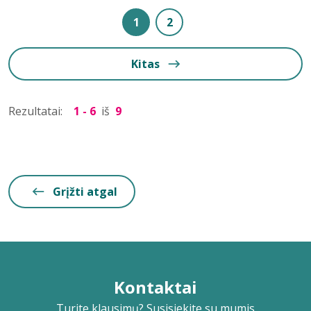
1
2
Kitas
Rezultatai:
1 - 6
iš
9
Grįžti atgal
Kontaktai
Turite klausimų? Susisiekite su mumis