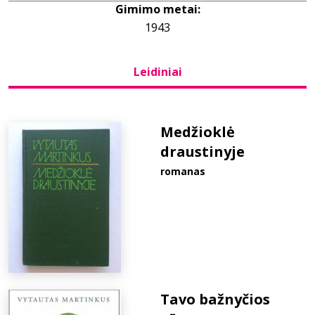
Gimimo metai:
1943
Bibliotekoms
Leidiniai
D.U.K.
+370 667 80 541
Medžioklė
draustinyje
info@elvislab.lt
romanas
Tavo bažnyčios