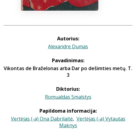
Autorius:
Alexandre Dumas
Pavadinimas:
Vikontas de Braželonas arba Dar po dešimties metų. T.
3
Diktorius:
Romualdas Smalstys
Papildoma informacija:
Vertėjas (-a) Ona Dabrilaitė
,
Vertėjas (-a) Vytautas
Maknys