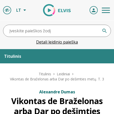
LT
Detali leidinio paieška
Titulinis
Apie ELVIS
Titulinis
Leidiniai
Vikontas de Braželonas arba Dar po dešimties metų. T. 3
Leidiniai
Alexandre Dumas
Vikontas de Braželonas
ELVIS atvyksta
arba Dar po dešimties
Naujienos