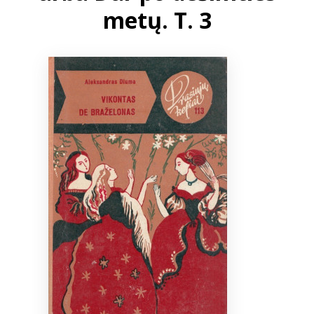
metų. T. 3
Bibliotekoms
D.U.K.
+370 667 80 541
info@elvislab.lt