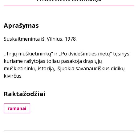
Aprašymas
Suskaitmeninta iš: Vilnius, 1978.
„Trijų muškietininkų" ir „Po dvidešimties metų" tęsinys,
kuriame rašytojas toliau pasakoja drąsiųjų
muškietininkų istoriją, išjuokia savanaudiškus didikų
kivirčus.
Raktažodžiai
romanai