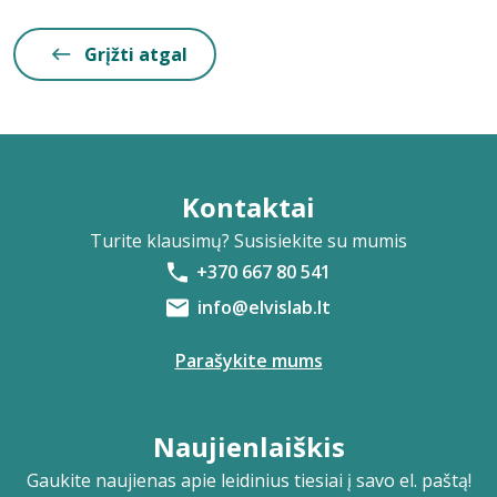
Grįžti atgal
Kontaktai
Turite klausimų? Susisiekite su mumis
+370 667 80 541
info@elvislab.lt
Parašykite mums
Naujienlaiškis
Gaukite naujienas apie leidinius tiesiai į savo el. paštą!