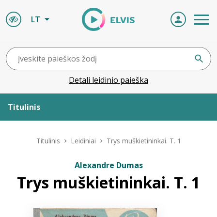
LT
Detali leidinio paieška
Titulinis
Apie ELVIS
Titulinis
Leidiniai
Trys muškietininkai. T. 1
Leidiniai
Alexandre Dumas
Trys muškietininkai. T. 1
ELVIS atvyksta
Naujienos