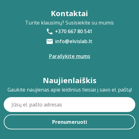
Kontaktai
Turite klausimų? Susisiekite su mumis
+370 667 80 541
info@elvislab.lt
Parašykite mums
Naujienlaiškis
Gaukite naujienas apie leidinius tiesiai į savo el. paštą!
Prenumeruoti