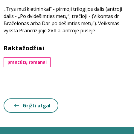
„Trys muškietininkai“ - pirmoji trilogijos dalis (antroji
dalis - „Po dvidešimties metų“, trečioji - {Vikontas dr
Braželonas arba Dar po dešimties metų“). Veiksmas
vyksta Prancūzijoje XVII a. antroje pusėje.
Raktažodžiai
prancūzų romanai
Grįžti atgal