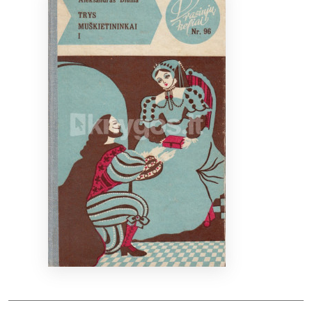
Bibliotekoms
D.U.K.
+370 667 80 541
info@elvislab.lt